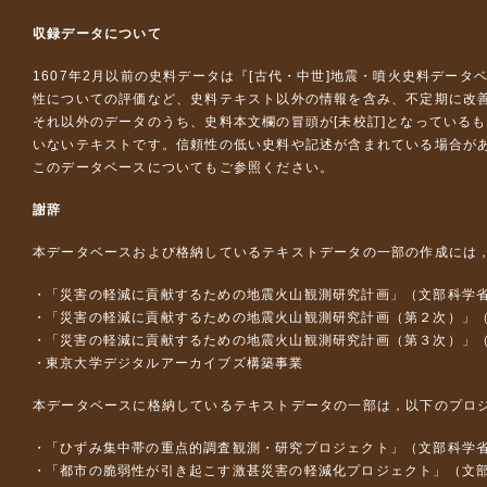
収録データについて
1607年2月以前の史料データは『
[古代・中世]地震・噴火史料データ
性についての評価など、史料テキスト以外の情報を含み、不定期に改
それ以外のデータのうち、史料本文欄の冒頭が[未校訂]となっている
いないテキストです。信頼性の低い史料や記述が含まれている場合が
このデータベースについて
もご参照ください。
謝辞
本データベースおよび格納しているテキストデータの一部の作成には
「災害の軽減に貢献するための地震火山観測研究計画」（文部科学
「災害の軽減に貢献するための地震火山観測研究計画（第２次）」
「災害の軽減に貢献するための地震火山観測研究計画（第３次）」
東京大学デジタルアーカイブズ構築事業
本データベースに格納しているテキストデータの一部は，以下のプロ
「ひずみ集中帯の重点的調査観測・研究プロジェクト」（文部科学省
「都市の脆弱性が引き起こす激甚災害の軽減化プロジェクト」（文部