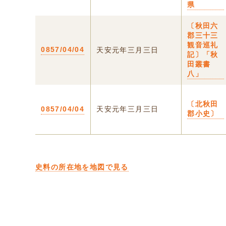
県
〔秋田六
郡三十三
観音巡礼
0857/04/04
天安元年三月三日
記〕「秋
田叢書
八」
〔北秋田
0857/04/04
天安元年三月三日
郡小史〕
史料の所在地を地図で見る