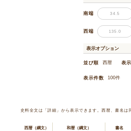
南端
西端
表示オプション
並び順
表
表示件数
史料全文は「詳細」から表示できます。西暦、書名は
西暦（綱文）
和暦（綱文）
書名