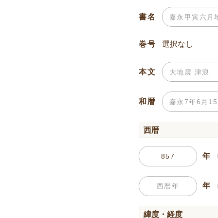
書名
巻号
本文
和暦
西暦
年
年
緯度・経度