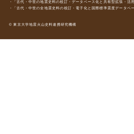
「古代・中世の地震史料の校訂・データベース化と共有型拡張・活用シス
「古代・中世の全地震史料の校訂・電子化と国際標準震度データベース構
© 東京大学地震火山史料連携研究機構