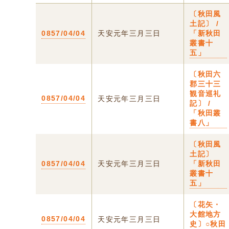
〔秋田風
土記〕 /
0857/04/04
天安元年三月三日
「新秋田
叢書十
五」
〔秋田六
郡三十三
観音巡礼
0857/04/04
天安元年三月三日
記〕 /
「秋田叢
書八」
〔秋田風
土記〕
0857/04/04
天安元年三月三日
「新秋田
叢書十
五」
〔花矢・
大館地方
0857/04/04
天安元年三月三日
史〕○秋田