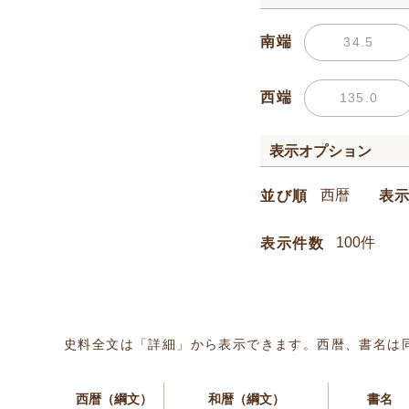
南端
西端
表示オプション
並び順
表
表示件数
史料全文は「詳細」から表示できます。西暦、書名は
西暦（綱文）
和暦（綱文）
書名