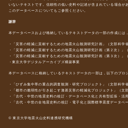
いないテキストです。信頼性の低い史料や記述が含まれている場合が
このデータベースについて
もご参照ください。
謝辞
本データベースおよび格納しているテキストデータの一部の作成には
「災害の軽減に貢献するための地震火山観測研究計画」（文部科学
「災害の軽減に貢献するための地震火山観測研究計画（第２次）」
「災害の軽減に貢献するための地震火山観測研究計画（第３次）」
東京大学デジタルアーカイブズ構築事業
本データベースに格納しているテキストデータの一部は，以下のプロ
「ひずみ集中帯の重点的調査観測・研究プロジェクト」（文部科学省
「都市の脆弱性が引き起こす激甚災害の軽減化プロジェクト」（文部
「古代・中世の地震史料の校訂・データベース化と共有型拡張・活用シス
「古代・中世の全地震史料の校訂・電子化と国際標準震度データベース構
© 東京大学地震火山史料連携研究機構