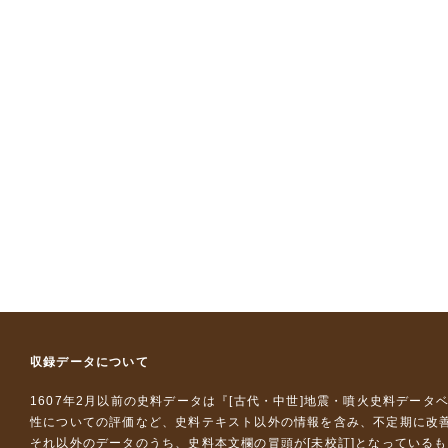
収録データについて
1607年2月以前の史料データは『
[古代・中世]地震・噴火史料データ
性についての評価など、史料テキスト以外の情報を含み、不定期に改
それ以外のデータのうち、史料本文欄の冒頭が[未校訂]となっている