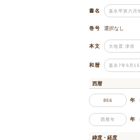
書名
巻号
本文
和暦
西暦
年
年
緯度・経度