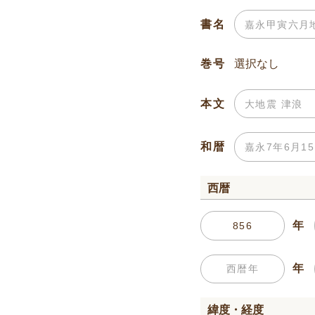
書名
巻号
本文
和暦
西暦
年
年
緯度・経度