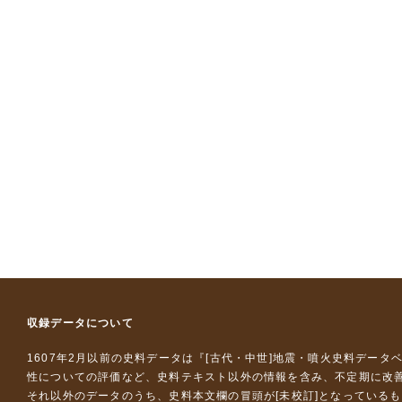
収録データについて
1607年2月以前の史料データは『
[古代・中世]地震・噴火史料データ
性についての評価など、史料テキスト以外の情報を含み、不定期に改
それ以外のデータのうち、史料本文欄の冒頭が[未校訂]となっている