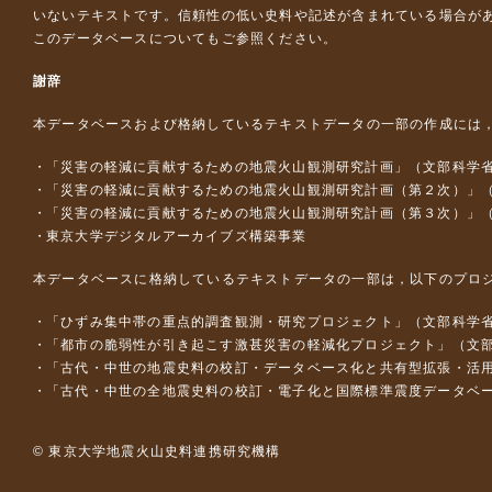
いないテキストです。信頼性の低い史料や記述が含まれている場合が
このデータベースについて
もご参照ください。
謝辞
本データベースおよび格納しているテキストデータの一部の作成には
「災害の軽減に貢献するための地震火山観測研究計画」（文部科学
「災害の軽減に貢献するための地震火山観測研究計画（第２次）」
「災害の軽減に貢献するための地震火山観測研究計画（第３次）」
東京大学デジタルアーカイブズ構築事業
本データベースに格納しているテキストデータの一部は，以下のプロ
「ひずみ集中帯の重点的調査観測・研究プロジェクト」（文部科学省
「都市の脆弱性が引き起こす激甚災害の軽減化プロジェクト」（文部
「古代・中世の地震史料の校訂・データベース化と共有型拡張・活用シス
「古代・中世の全地震史料の校訂・電子化と国際標準震度データベース構
© 東京大学地震火山史料連携研究機構