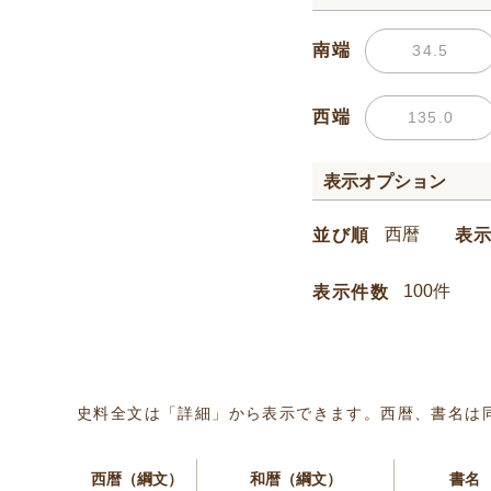
南端
西端
表示オプション
並び順
表
表示件数
史料全文は「詳細」から表示できます。西暦、書名は
西暦（綱文）
和暦（綱文）
書名