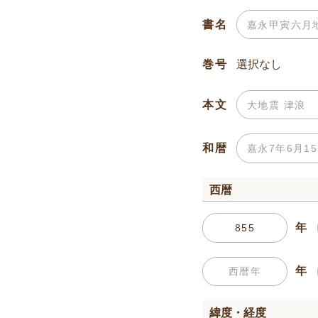
書名
巻号
本文
和暦
西暦
年
年
緯度・経度