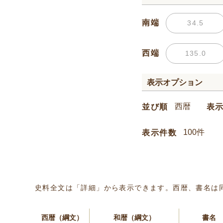
南端
西端
表示オプション
並び順
表
表示件数
史料全文は「詳細」から表示できます。西暦、書名は
西暦（綱文）
和暦（綱文）
書名