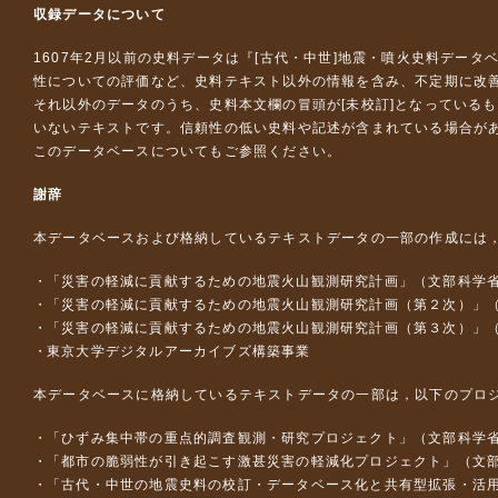
収録データについて
1607年2月以前の史料データは『
[古代・中世]地震・噴火史料データ
性についての評価など、史料テキスト以外の情報を含み、不定期に改
それ以外のデータのうち、史料本文欄の冒頭が[未校訂]となっている
いないテキストです。信頼性の低い史料や記述が含まれている場合が
このデータベースについて
もご参照ください。
謝辞
本データベースおよび格納しているテキストデータの一部の作成には
「災害の軽減に貢献するための地震火山観測研究計画」（文部科学
「災害の軽減に貢献するための地震火山観測研究計画（第２次）」
「災害の軽減に貢献するための地震火山観測研究計画（第３次）」
東京大学デジタルアーカイブズ構築事業
本データベースに格納しているテキストデータの一部は，以下のプロ
「ひずみ集中帯の重点的調査観測・研究プロジェクト」（文部科学省
「都市の脆弱性が引き起こす激甚災害の軽減化プロジェクト」（文部
「古代・中世の地震史料の校訂・データベース化と共有型拡張・活用シス