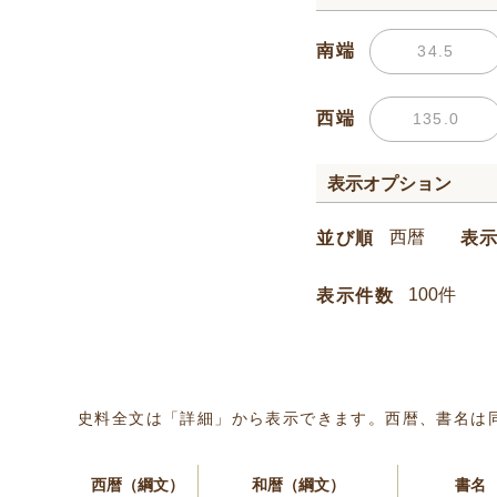
南端
西端
表示オプション
並び順
表
表示件数
史料全文は「詳細」から表示できます。西暦、書名は
西暦（綱文）
和暦（綱文）
書名