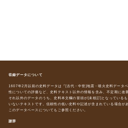
収録データについて
1607年2月以前の史料データは『
[古代・中世]地震・噴火史料データ
性についての評価など、史料テキスト以外の情報を含み、不定期に改
それ以外のデータのうち、史料本文欄の冒頭が[未校訂]となっている
いないテキストです。信頼性の低い史料や記述が含まれている場合が
このデータベースについて
もご参照ください。
謝辞