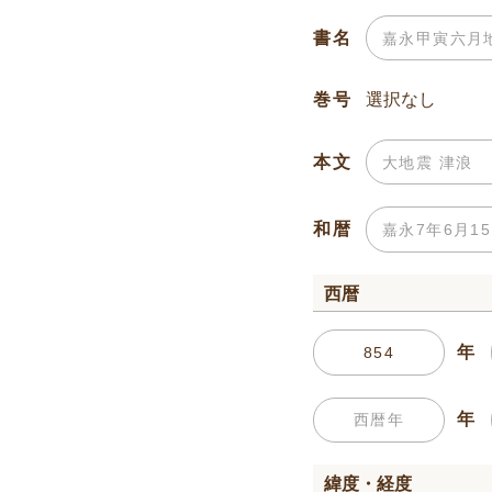
書名
巻号
本文
和暦
西暦
年
年
緯度・経度