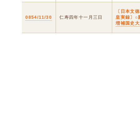
〔日本文徳
0854/11/30
仁寿四年十一月三日
皇実録〕○
増補国史大