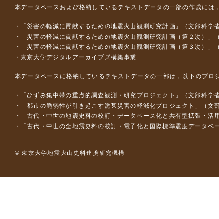
本データベースおよび格納しているテキストデータの一部の作成には
「災害の軽減に貢献するための地震火山観測研究計画」（文部科学
「災害の軽減に貢献するための地震火山観測研究計画（第２次）」
「災害の軽減に貢献するための地震火山観測研究計画（第３次）」
東京大学デジタルアーカイブズ構築事業
本データベースに格納しているテキストデータの一部は，以下のプロ
「ひずみ集中帯の重点的調査観測・研究プロジェクト」（文部科学省
「都市の脆弱性が引き起こす激甚災害の軽減化プロジェクト」（文部
「古代・中世の地震史料の校訂・データベース化と共有型拡張・活用シス
「古代・中世の全地震史料の校訂・電子化と国際標準震度データベース構
© 東京大学地震火山史料連携研究機構