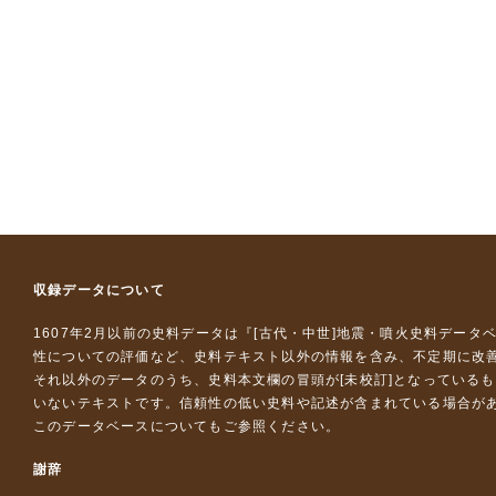
収録データについて
1607年2月以前の史料データは『
[古代・中世]地震・噴火史料データ
性についての評価など、史料テキスト以外の情報を含み、不定期に改
それ以外のデータのうち、史料本文欄の冒頭が[未校訂]となっている
いないテキストです。信頼性の低い史料や記述が含まれている場合が
このデータベースについて
もご参照ください。
謝辞