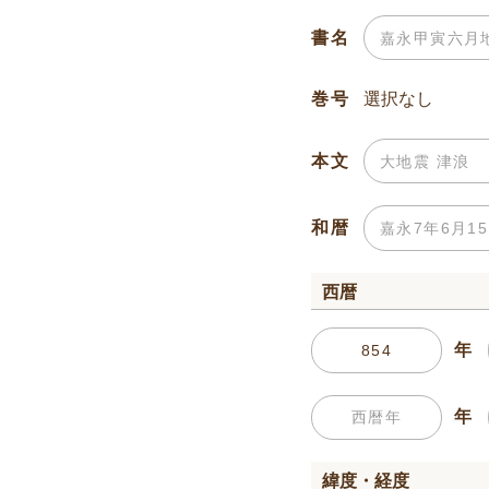
書名
巻号
本文
和暦
西暦
年
年
緯度・経度