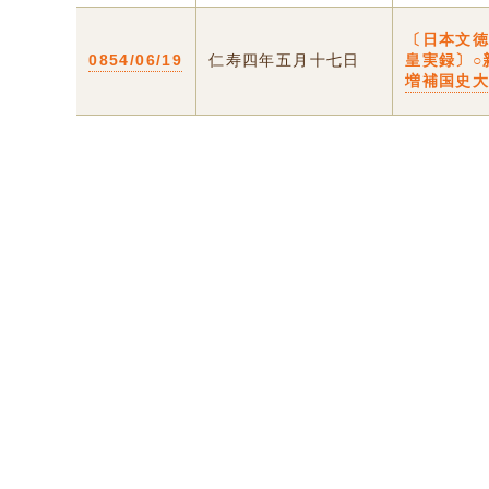
〔日本文
0854/06/19
仁寿四年五月十七日
皇実録〕○
増補国史