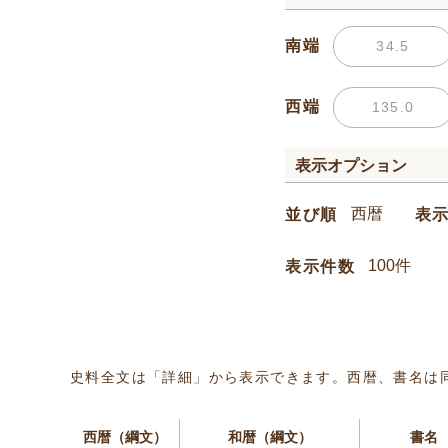
南端
西端
表示オプション
並び順
表
表示件数
史料全文は「詳細」から表示できます。西暦、書名は
西暦（綱文）
和暦（綱文）
書名