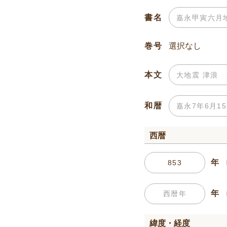
書名
巻号
本文
和暦
西暦
年
年
緯度・経度