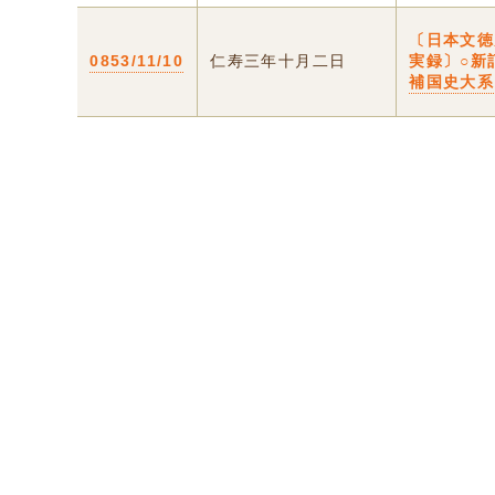
〔日本文徳
0853/11/10
仁寿三年十月二日
実録〕○新
補国史大系