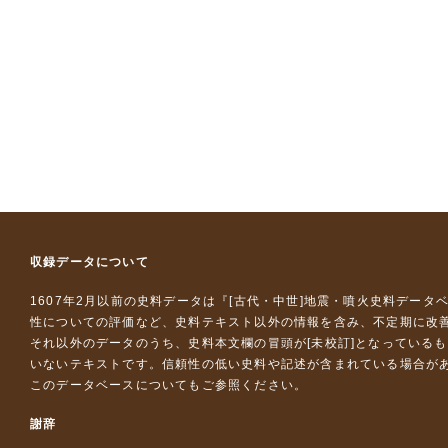
収録データについて
1607年2月以前の史料データは『
[古代・中世]地震・噴火史料データ
性についての評価など、史料テキスト以外の情報を含み、不定期に改
それ以外のデータのうち、史料本文欄の冒頭が[未校訂]となっている
いないテキストです。信頼性の低い史料や記述が含まれている場合が
このデータベースについて
もご参照ください。
謝辞