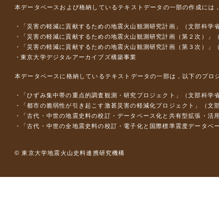
本データベースおよび格納しているテキストデータの一部の作成には
「災害の軽減に貢献するための地震火山観測研究計画」（文部科学
「災害の軽減に貢献するための地震火山観測研究計画（第２次）」
「災害の軽減に貢献するための地震火山観測研究計画（第３次）」
東京大学デジタルアーカイブズ構築事業
本データベースに格納しているテキストデータの一部は，以下のプロ
「ひずみ集中帯の重点的調査観測・研究プロジェクト」（文部科学省
「都市の脆弱性が引き起こす激甚災害の軽減化プロジェクト」（文部
「古代・中世の地震史料の校訂・データベース化と共有型拡張・活用シス
「古代・中世の全地震史料の校訂・電子化と国際標準震度データベース構
© 東京大学地震火山史料連携研究機構