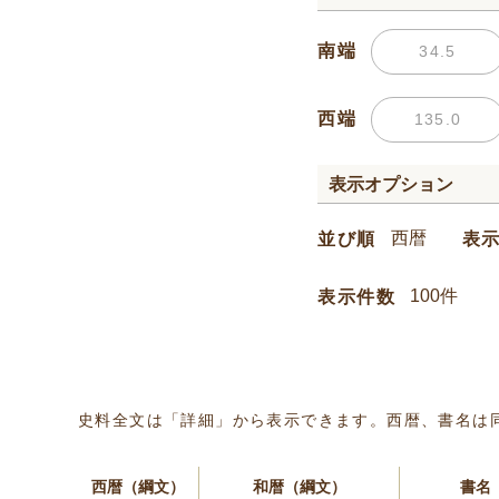
南端
西端
表示オプション
並び順
表
表示件数
史料全文は「詳細」から表示できます。西暦、書名は
西暦（綱文）
和暦（綱文）
書名