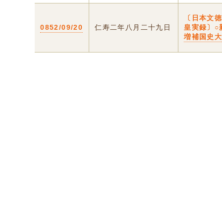
〔日本文
0852/09/20
仁寿二年八月二十九日
皇実録〕○
増補国史