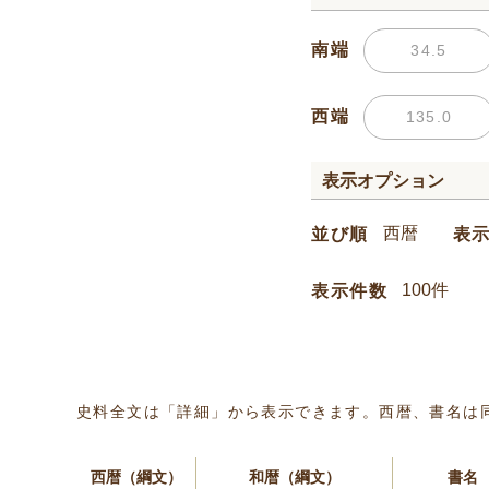
南端
西端
表示オプション
並び順
表
表示件数
史料全文は「詳細」から表示できます。西暦、書名は
西暦（綱文）
和暦（綱文）
書名