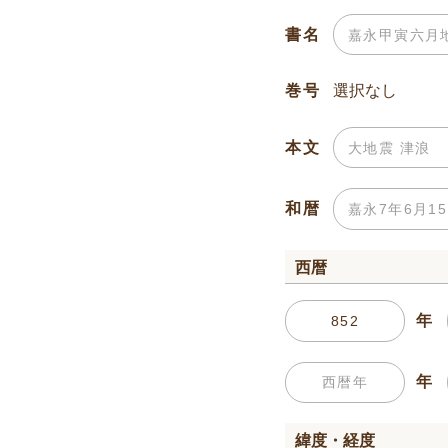
書名
巻号
本文
和暦
西暦
年
年
緯度・経度