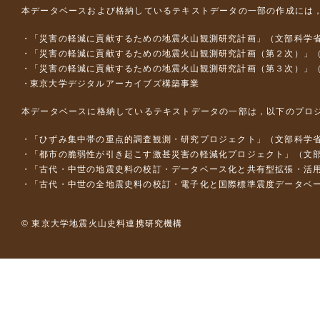
本データベースおよび格納しているテキストデータの一部の作成には
「災害の軽減に貢献するための地震火山観測研究計画」（文部科学
「災害の軽減に貢献するための地震火山観測研究計画（第２次）」
「災害の軽減に貢献するための地震火山観測研究計画（第３次）」
東京大学デジタルアーカイブズ構築事業
本データベースに格納しているテキストデータの一部は，以下のプロ
「ひずみ集中帯の重点的調査観測・研究プロジェクト」（文部科学省
「都市の脆弱性が引き起こす激甚災害の軽減化プロジェクト」（文部
「古代・中世の地震史料の校訂・データベース化と共有型拡張・活用シス
「古代・中世の全地震史料の校訂・電子化と国際標準震度データベース構
© 東京大学地震火山史料連携研究機構