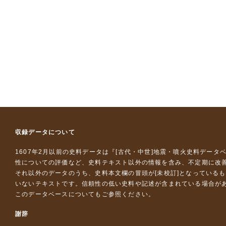
収録データについて
1607年2月以前の史料データは『
[古代・中世]地震・噴火史料データ
性についての評価など、史料テキスト以外の情報を含み、不定期に改
それ以外のデータのうち、史料本文欄の冒頭が[未校訂]となっている
いないテキストです。信頼性の低い史料や記述が含まれている場合が
このデータベースについて
もご参照ください。
謝辞