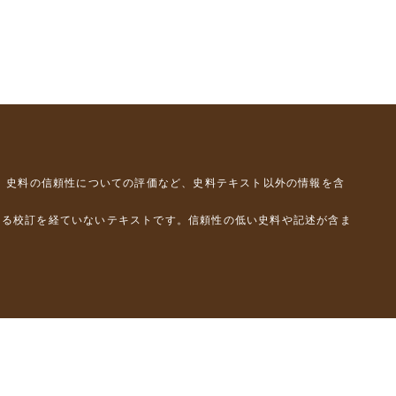
、史料の信頼性についての評価など、史料テキスト以外の情報を含
よる校訂を経ていないテキストです。信頼性の低い史料や記述が含ま