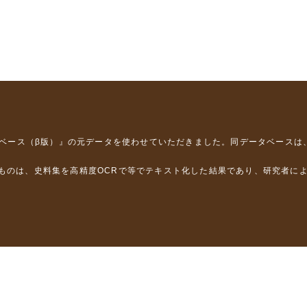
タベース（β版）』
の元データを使わせていただきました。同データベースは
るものは、史料集を高精度OCRで等でテキスト化した結果であり、研究者に
は，以下のプロジェクトの支援を受けました。
学省）
」（文部科学省）