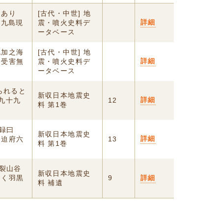
とあり
[古代・中世] 地
詳細
十九島現
震・噴火史料デ
ータベース
泥加之海
[古代・中世] 地
詳細
端受害無
震・噴火史料デ
ータベース
られると
新収日本地震史
詳細
九十九
12
料 第1巻
実録曰
新収日本地震史
詳細
移迫府六
13
料 第1巻
震裂山谷
新収日本地震史
遠く羽黒
9
詳細
料 補遺