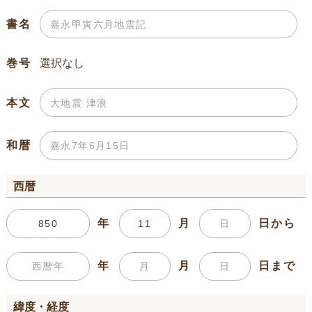
書名
巻号
本文
和暦
西暦
年
月
日から
年
月
日まで
緯度・経度