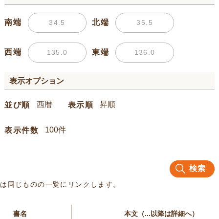
南端
北端
西端
東端
表示オプション
並び順
表示順
表示件数
検索
名は同じものの一覧にリンクします。
書名
本文（...以降は詳細へ）