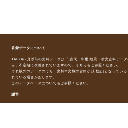
収録データについて
1607年2月以前の史料データは『
[古代・中世]地震・噴火史料デー
み、不定期に改善されていますので、
そちら
もご参照ください。
それ以外のデータのうち、史料本文欄の冒頭が[未校訂]となってい
れている場合があります。
このデータベースについて
もご参照ください。
謝辞
本データベースおよび格納しているテキストデータの一部の作成に
「災害の軽減に貢献するための地震火山観測研究計画」（文部科
「災害の軽減に貢献するための地震火山観測研究計画（第２次）