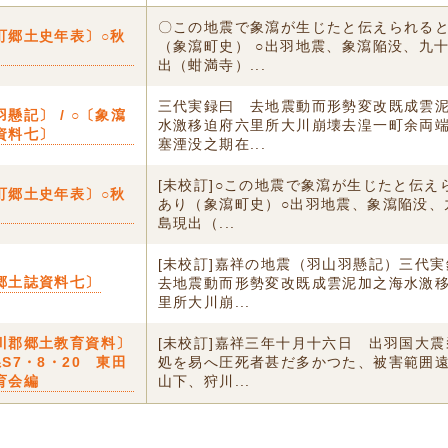
〇この地震で象瀉が生じたと伝えられる
町郷土史年表〕○秋
（象瀉町史） ○出羽地震、象瀉陥没、九
出（蚶満寺）...
三代実録曰 去地震動而形勢変改既成雲
懸記〕 / ○〔象瀉
水激移迫府六里所大川崩壊去湟一町余両
資料七〕
塞湮没之期在...
[未校訂]○この地震で象瀉が生じたと伝え
町郷土史年表〕○秋
あり（象瀉町史）○出羽地震、象瀉陥没、
島現出（...
[未校訂]嘉祥の地震（羽山羽懸記）三代
郷土誌資料七〕
去地震動而形勢変改既成雲泥加之海水激
里所大川崩...
川郡郷土教育資料〕
[未校訂]嘉祥三年十月十六日 出羽国大
S7・8・20 東田
処を易へ圧死者甚だ多かつた、被害範囲
育会編
山下、狩川...