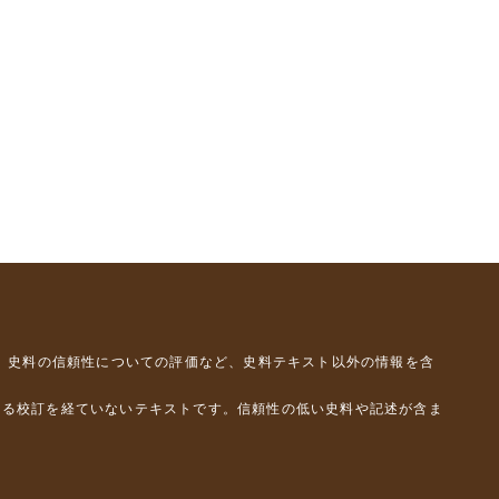
、史料の信頼性についての評価など、史料テキスト以外の情報を含
よる校訂を経ていないテキストです。信頼性の低い史料や記述が含ま