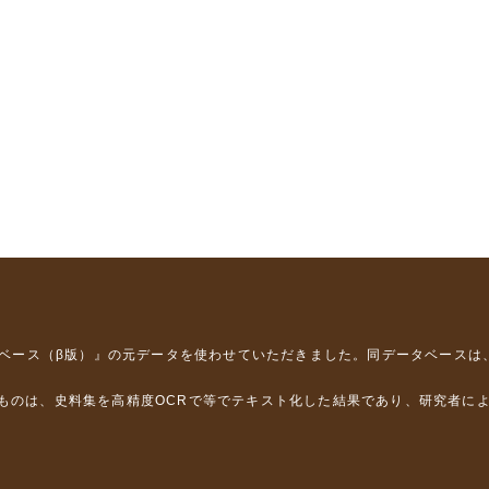
タベース（β版）』
の元データを使わせていただきました。同データベースは
るものは、史料集を高精度OCRで等でテキスト化した結果であり、研究者に