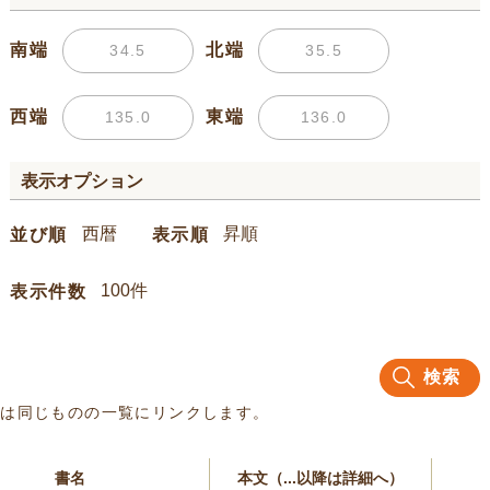
南端
北端
西端
東端
表示オプション
並び順
表示順
表示件数
検索
名は同じものの一覧にリンクします。
書名
本文（...以降は詳細へ）