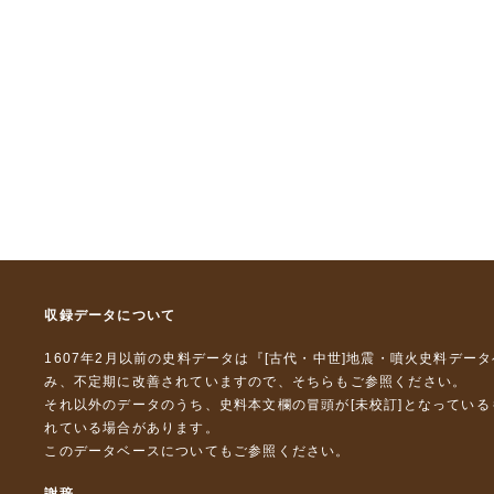
収録データについて
1607年2月以前の史料データは『
[古代・中世]地震・噴火史料デー
み、不定期に改善されていますので、
そちら
もご参照ください。
それ以外のデータのうち、史料本文欄の冒頭が[未校訂]となってい
れている場合があります。
このデータベースについて
もご参照ください。