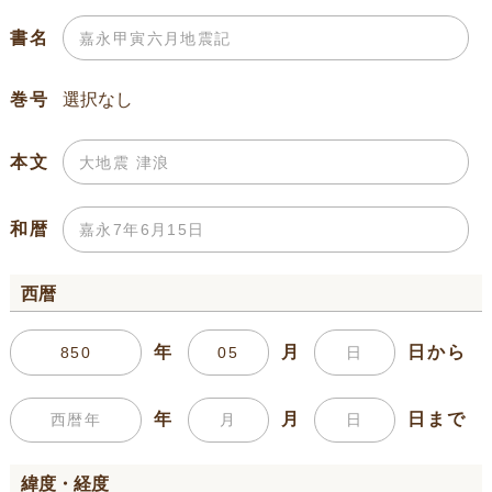
書名
巻号
本文
和暦
西暦
年
月
日から
年
月
日まで
緯度・経度