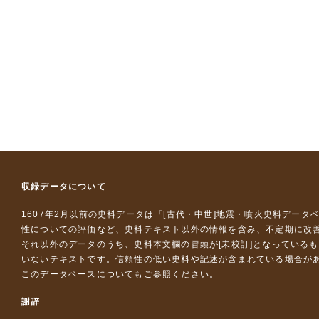
収録データについて
1607年2月以前の史料データは『
[古代・中世]地震・噴火史料データ
性についての評価など、史料テキスト以外の情報を含み、不定期に改
それ以外のデータのうち、史料本文欄の冒頭が[未校訂]となっている
いないテキストです。信頼性の低い史料や記述が含まれている場合が
このデータベースについて
もご参照ください。
謝辞