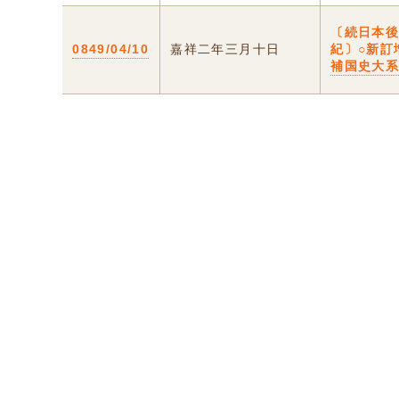
〔続日本
0849/04/10
嘉祥二年三月十日
紀〕○新訂
補国史大