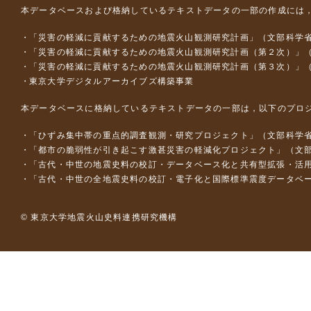
本データベースおよび格納しているテキストデータの一部の作成には
「災害の軽減に貢献するための地震火山観測研究計画」（文部科学
「災害の軽減に貢献するための地震火山観測研究計画（第２次）」
「災害の軽減に貢献するための地震火山観測研究計画（第３次）」
東京大学デジタルアーカイブズ構築事業
本データベースに格納しているテキストデータの一部は，以下のプロ
「ひずみ集中帯の重点的調査観測・研究プロジェクト」（文部科学省
「都市の脆弱性が引き起こす激甚災害の軽減化プロジェクト」（文部
「古代・中世の地震史料の校訂・データベース化と共有型拡張・活用シス
「古代・中世の全地震史料の校訂・電子化と国際標準震度データベース構
© 東京大学地震火山史料連携研究機構