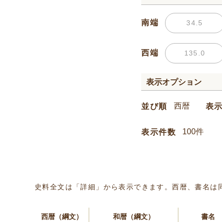
南端
西端
表示オプション
並び順
表
表示件数
史料全文は「詳細」から表示できます。西暦、書名は
西暦（綱文）
和暦（綱文）
書名