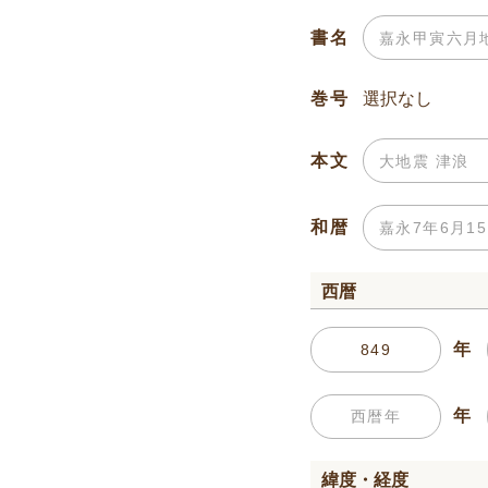
書名
巻号
本文
和暦
西暦
年
年
緯度・経度