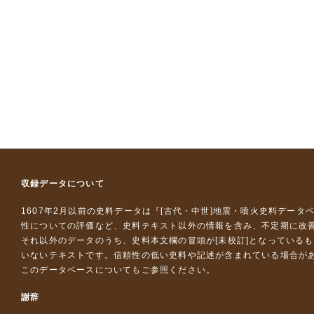
収録データについて
1607年2月以前の史料データは『
[古代・中世]地震・噴火史料データ
性についての評価など、史料テキスト以外の情報を含み、不定期に改
それ以外のデータのうち、史料本文欄の冒頭が[未校訂]となっている
いないテキストです。信頼性の低い史料や記述が含まれている場合が
このデータベースについて
もご参照ください。
謝辞