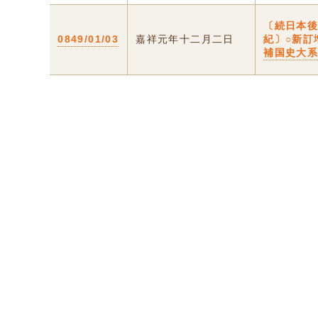
〔続日本
0849/01/03
嘉祥元年十二月二日
紀〕○新訂
補国史大