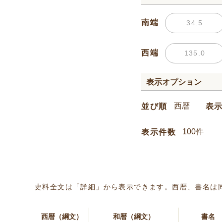
南端
西端
表示オプション
並び順
表
表示件数
史料全文は「詳細」から表示できます。西暦、書名は
西暦（綱文）
和暦（綱文）
書名