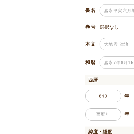
書名
巻号
本文
和暦
西暦
年
年
緯度・経度