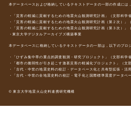
本データベースおよび格納しているテキストデータの一部の作成には
「災害の軽減に貢献するための地震火山観測研究計画」（文部科学
「災害の軽減に貢献するための地震火山観測研究計画（第２次）」
「災害の軽減に貢献するための地震火山観測研究計画（第３次）」
東京大学デジタルアーカイブズ構築事業
本データベースに格納しているテキストデータの一部は，以下のプロ
「ひずみ集中帯の重点的調査観測・研究プロジェクト」（文部科学省
「都市の脆弱性が引き起こす激甚災害の軽減化プロジェクト」（文部
「古代・中世の地震史料の校訂・データベース化と共有型拡張・活用シス
「古代・中世の全地震史料の校訂・電子化と国際標準震度データベース構
© 東京大学地震火山史料連携研究機構