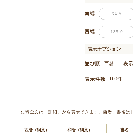
南端
西端
表示オプション
並び順
表
表示件数
史料全文は「詳細」から表示できます。西暦、書名は
西暦（綱文）
和暦（綱文）
書名