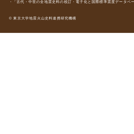
「古代・中世の全地震史料の校訂・電子化と国際標準震度データベース構
© 東京大学地震火山史料連携研究機構