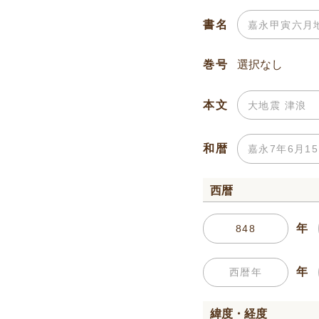
書名
巻号
本文
和暦
西暦
年
年
緯度・経度