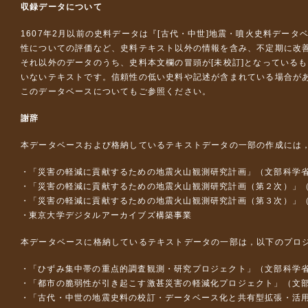
収録データについて
1607年2月以前の史料データは『
[古代・中世]地震・噴火史料データ
性についての評価など、史料テキスト以外の情報を含み、不定期に改
それ以外のデータのうち、史料本文欄の冒頭が[未校訂]となっている
いないテキストです。信頼性の低い史料や記述が含まれている場合が
このデータベースについて
もご参照ください。
謝辞
本データベースおよび格納しているテキストデータの一部の作成には
「災害の軽減に貢献するための地震火山観測研究計画」（文部科学
「災害の軽減に貢献するための地震火山観測研究計画（第２次）」
「災害の軽減に貢献するための地震火山観測研究計画（第３次）」
東京大学デジタルアーカイブズ構築事業
本データベースに格納しているテキストデータの一部は，以下のプロ
「ひずみ集中帯の重点的調査観測・研究プロジェクト」（文部科学省
「都市の脆弱性が引き起こす激甚災害の軽減化プロジェクト」（文部
「古代・中世の地震史料の校訂・データベース化と共有型拡張・活用シス