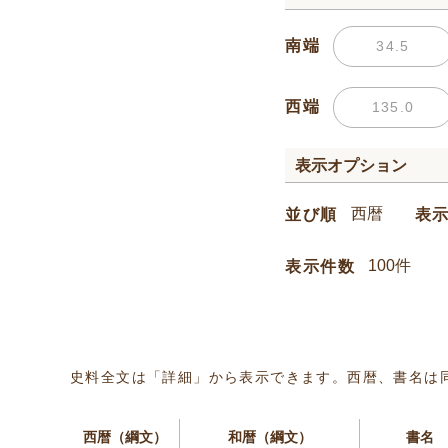
南端
西端
表示オプション
並び順
表
表示件数
史料全文は「詳細」から表示できます。西暦、書名は
西暦（綱文）
和暦（綱文）
書名