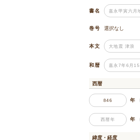
書名
巻号
本文
和暦
西暦
年
年
緯度・経度