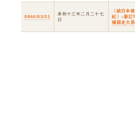
〔続日本
承和十三年二月二十七
0846/03/31
紀〕○新訂
日
補国史大