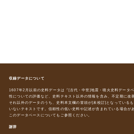
収録データについて
1607年2月以前の史料データは『
[古代・中世]地震・噴火史料データ
性についての評価など、史料テキスト以外の情報を含み、不定期に改
それ以外のデータのうち、史料本文欄の冒頭が[未校訂]となっている
いないテキストです。信頼性の低い史料や記述が含まれている場合が
このデータベースについて
もご参照ください。
謝辞