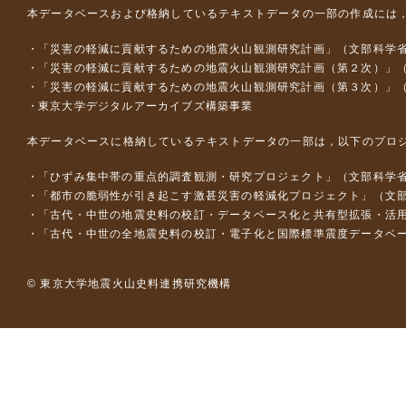
本データベースおよび格納しているテキストデータの一部の作成には
「災害の軽減に貢献するための地震火山観測研究計画」（文部科学
「災害の軽減に貢献するための地震火山観測研究計画（第２次）」
「災害の軽減に貢献するための地震火山観測研究計画（第３次）」
東京大学デジタルアーカイブズ構築事業
本データベースに格納しているテキストデータの一部は，以下のプロ
「ひずみ集中帯の重点的調査観測・研究プロジェクト」（文部科学省
「都市の脆弱性が引き起こす激甚災害の軽減化プロジェクト」（文部
「古代・中世の地震史料の校訂・データベース化と共有型拡張・活用シス
「古代・中世の全地震史料の校訂・電子化と国際標準震度データベース構
© 東京大学地震火山史料連携研究機構