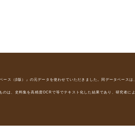
タベース（β版）』
の元データを使わせていただきました。同データベースは
るものは、史料集を高精度OCRで等でテキスト化した結果であり、研究者に
は，以下のプロジェクトの支援を受けました。