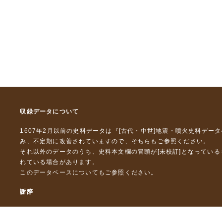
収録データについて
1607年2月以前の史料データは『
[古代・中世]地震・噴火史料デー
み、不定期に改善されていますので、
そちら
もご参照ください。
それ以外のデータのうち、史料本文欄の冒頭が[未校訂]となってい
れている場合があります。
このデータベースについて
もご参照ください。
謝辞
本データベースおよび格納しているテキストデータの一部の作成に