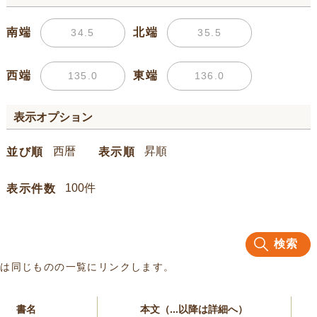
南端
北端
西端
東端
表示オプション
並び順
表示順
表示件数
検索
名は同じものの一覧にリンクします。
書名
本文（...以降は詳細へ）