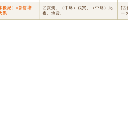
本後紀〕○新訂増
乙亥朔、（中略）戊寅、（中略）此
[
大系
夜、地震、
ー