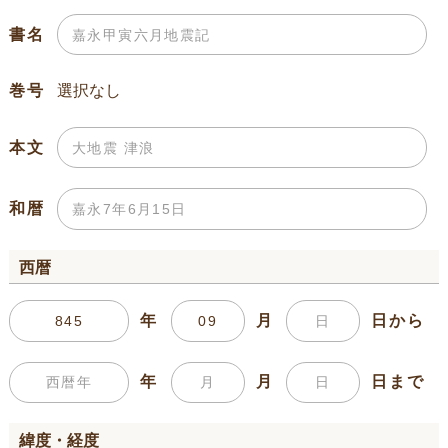
書名
巻号
本文
和暦
西暦
年
月
日から
年
月
日まで
緯度・経度