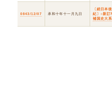
〔続日本
0843/12/07
承和十年十一月九日
紀〕○新訂
補国史大