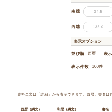
南端
西端
表示オプション
並び順
表
表示件数
史料全文は「詳細」から表示できます。西暦、書名は
西暦（綱文）
和暦（綱文）
書名