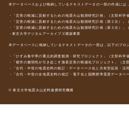
本データベースおよび格納しているテキストデータの一部の作成には
「災害の軽減に貢献するための地震火山観測研究計画」（文部科学
「災害の軽減に貢献するための地震火山観測研究計画（第２次）」
「災害の軽減に貢献するための地震火山観測研究計画（第３次）」
東京大学デジタルアーカイブズ構築事業
本データベースに格納しているテキストデータの一部は，以下のプロ
「ひずみ集中帯の重点的調査観測・研究プロジェクト」（文部科学省
「都市の脆弱性が引き起こす激甚災害の軽減化プロジェクト」（文部
「古代・中世の地震史料の校訂・データベース化と共有型拡張・活用シス
「古代・中世の全地震史料の校訂・電子化と国際標準震度データベース構
© 東京大学地震火山史料連携研究機構