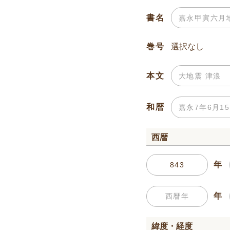
書名
巻号
本文
和暦
西暦
年
年
緯度・経度