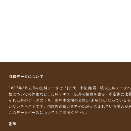
収録データについて
1607年2月以前の史料データは『
[古代・中世]地震・噴火史料データ
性についての評価など、史料テキスト以外の情報を含み、不定期に改
それ以外のデータのうち、史料本文欄の冒頭が[未校訂]となっている
いないテキストです。信頼性の低い史料や記述が含まれている場合が
このデータベースについて
もご参照ください。
謝辞