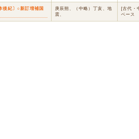
本後紀〕○新訂増補国
庚辰朔、（中略）丁亥、地
[古代・
震、
ベース