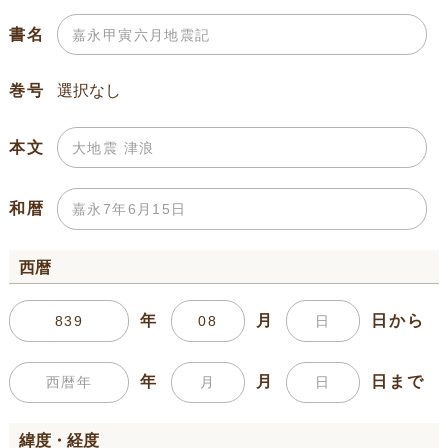
書名
巻号
本文
和暦
西暦
年
月
日から
年
月
日まで
緯度・経度