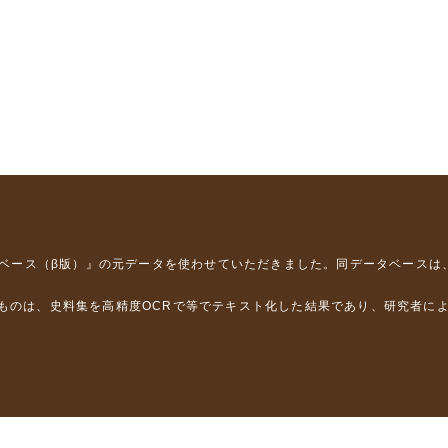
タベース（β版）』
の元データを使わせていただきました。同データベースは
るものは、史料集を高精度OCRで等でテキスト化した結果であり、研究者に
は，以下のプロジェクトの支援を受けました。