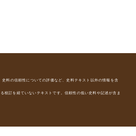
、史料の信頼性についての評価など、史料テキスト以外の情報を含
よる校訂を経ていないテキストです。信頼性の低い史料や記述が含ま