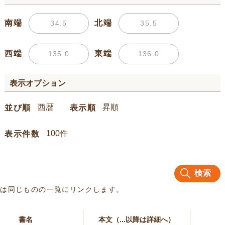
南端
北端
西端
東端
表示オプション
並び順
表示順
表示件数
検索
名は同じものの一覧にリンクします。
書名
本文（...以降は詳細へ）