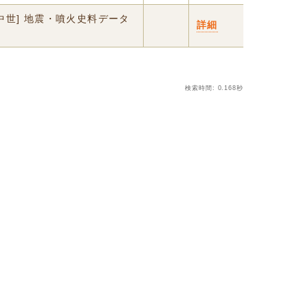
中世] 地震・噴火史料データ
詳細
検索時間: 0.168秒