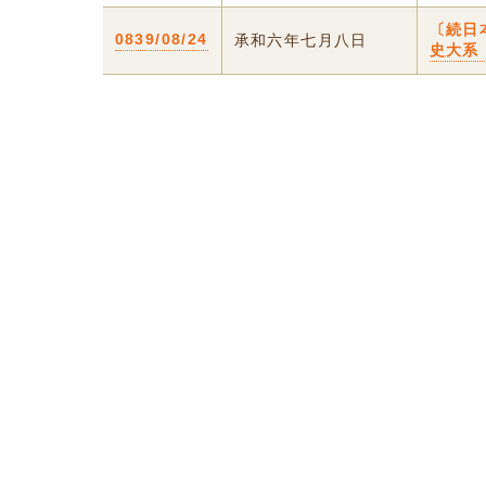
〔続日
0839/08/24
承和六年七月八日
史大系