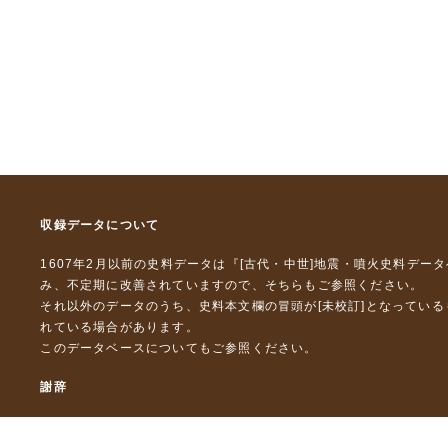
収録データについて
1607年2月以前の史料データは『
[古代・中世]地震・噴火史料デー
み、不定期に改善されていますので、
そちら
もご参照ください。
それ以外のデータのうち、史料本文欄の冒頭が[未校訂]となってい
れている場合があります。
このデータベースについて
もご参照ください。
謝辞
本データベースおよび格納しているテキストデータの一部の作成に