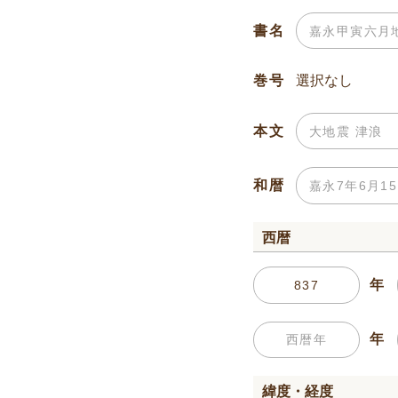
書名
巻号
本文
和暦
西暦
年
年
緯度・経度