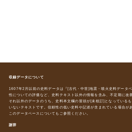
収録データについて
1607年2月以前の史料データは『
[古代・中世]地震・噴火史料データ
性についての評価など、史料テキスト以外の情報を含み、不定期に改
それ以外のデータのうち、史料本文欄の冒頭が[未校訂]となっている
いないテキストです。信頼性の低い史料や記述が含まれている場合が
このデータベースについて
もご参照ください。
謝辞