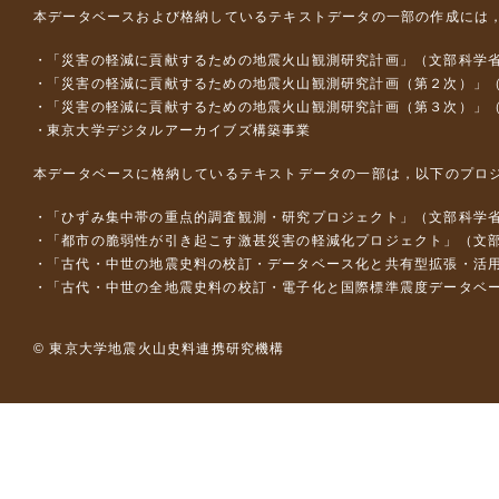
本データベースおよび格納しているテキストデータの一部の作成には
「災害の軽減に貢献するための地震火山観測研究計画」（文部科学
「災害の軽減に貢献するための地震火山観測研究計画（第２次）」
「災害の軽減に貢献するための地震火山観測研究計画（第３次）」
東京大学デジタルアーカイブズ構築事業
本データベースに格納しているテキストデータの一部は，以下のプロ
「ひずみ集中帯の重点的調査観測・研究プロジェクト」（文部科学省
「都市の脆弱性が引き起こす激甚災害の軽減化プロジェクト」（文部
「古代・中世の地震史料の校訂・データベース化と共有型拡張・活用シス
「古代・中世の全地震史料の校訂・電子化と国際標準震度データベース構
© 東京大学地震火山史料連携研究機構