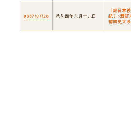
〔続日本
0837/07/28
承和四年六月十九日
紀〕○新訂
補国史大