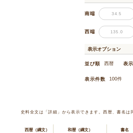
南端
西端
表示オプション
並び順
表
表示件数
史料全文は「詳細」から表示できます。西暦、書名は
西暦（綱文）
和暦（綱文）
書名