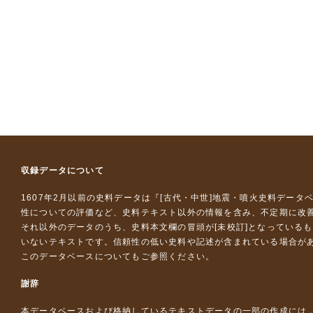
収録データについて
1607年2月以前の史料データは『
[古代・中世]地震・噴火史料データ
性についての評価など、史料テキスト以外の情報を含み、不定期に改
それ以外のデータのうち、史料本文欄の冒頭が[未校訂]となっている
いないテキストです。信頼性の低い史料や記述が含まれている場合が
このデータベースについて
もご参照ください。
謝辞
本データベースおよび格納しているテキストデータの一部の作成には