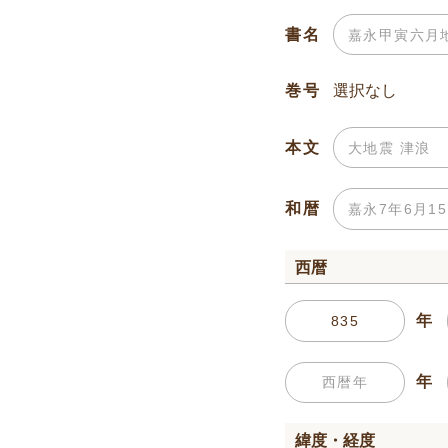
書名
巻号
本文
和暦
西暦
年
年
緯度・経度