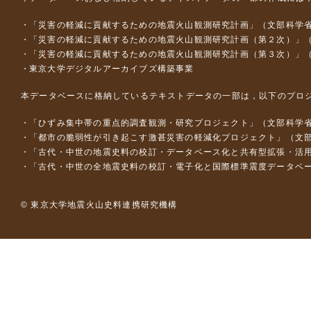
「災害の軽減に貢献するための地震火山観測研究計画」（文部科学
「災害の軽減に貢献するための地震火山観測研究計画（第２次）」
「災害の軽減に貢献するための地震火山観測研究計画（第３次）」
東京大学デジタルアーカイブズ構築事業
本データベースに格納しているテキストデータの一部は，以下のプロ
「ひずみ集中帯の重点的調査観測・研究プロジェクト」（文部科学省
「都市の脆弱性が引き起こす激甚災害の軽減化プロジェクト」（文部
「古代・中世の地震史料の校訂・データベース化と共有型拡張・活用シス
「古代・中世の全地震史料の校訂・電子化と国際標準震度データベース構
© 東京大学地震火山史料連携研究機構