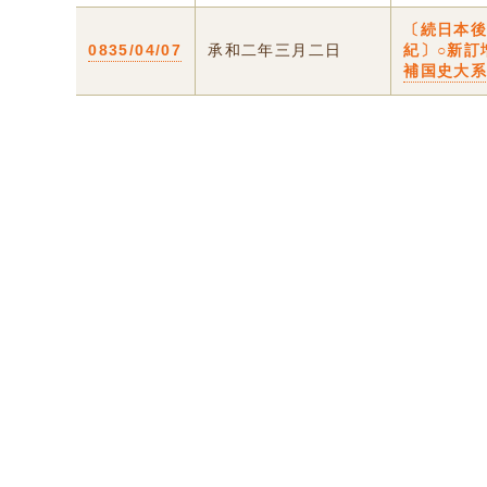
〔続日本
0835/04/07
承和二年三月二日
紀〕○新訂
補国史大