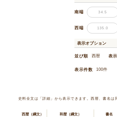
南端
西端
表示オプション
並び順
表
表示件数
史料全文は「詳細」から表示できます。西暦、書名は
西暦（綱文）
和暦（綱文）
書名