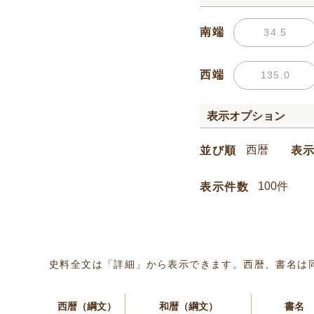
南端
西端
表示オプション
並び順
表
表示件数
史料全文は「詳細」から表示できます。西暦、書名は
西暦（綱文）
和暦（綱文）
書名