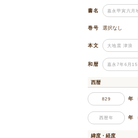
書名
巻号
本文
和暦
西暦
年
年
緯度・経度