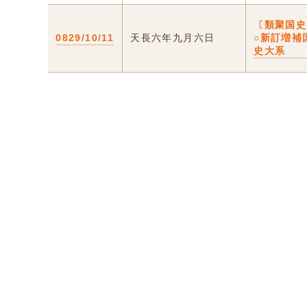
〔類聚国史
0829/10/11
天長六年九月六日
○新訂増補
史大系