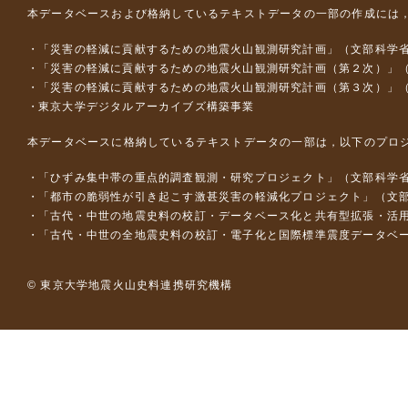
本データベースおよび格納しているテキストデータの一部の作成には
「災害の軽減に貢献するための地震火山観測研究計画」（文部科学
「災害の軽減に貢献するための地震火山観測研究計画（第２次）」
「災害の軽減に貢献するための地震火山観測研究計画（第３次）」
東京大学デジタルアーカイブズ構築事業
本データベースに格納しているテキストデータの一部は，以下のプロ
「ひずみ集中帯の重点的調査観測・研究プロジェクト」（文部科学省
「都市の脆弱性が引き起こす激甚災害の軽減化プロジェクト」（文部
「古代・中世の地震史料の校訂・データベース化と共有型拡張・活用シス
「古代・中世の全地震史料の校訂・電子化と国際標準震度データベース構
© 東京大学地震火山史料連携研究機構