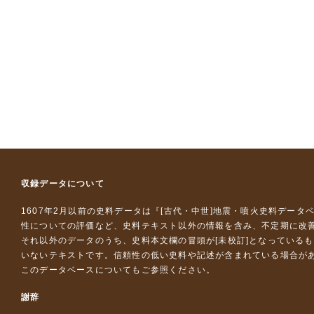
収録データについて
1607年2月以前の史料データは『
[古代・中世]地震・噴火史料データ
性についての評価など、史料テキスト以外の情報を含み、不定期に改
それ以外のデータのうち、史料本文欄の冒頭が[未校訂]となっている
いないテキストです。信頼性の低い史料や記述が含まれている場合が
このデータベースについて
もご参照ください。
謝辞