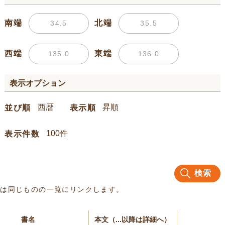
南端
北端
西端
東端
表示オプション
並び順
表示順
表示件数
検索
名は同じものの一覧にリンクします。
書名
本文（...以降は詳細へ）