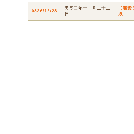
天長三年十一月二十二
〔類聚
0826/12/28
日
系