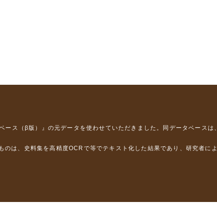
タベース（β版）』
の元データを使わせていただきました。同データベースは
るものは、史料集を高精度OCRで等でテキスト化した結果であり、研究者に
は，以下のプロジェクトの支援を受けました。