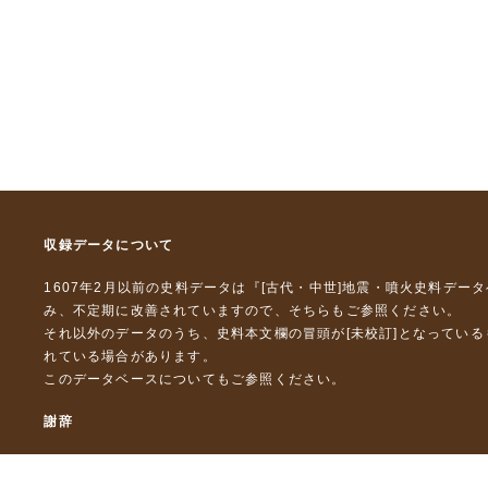
収録データについて
1607年2月以前の史料データは『
[古代・中世]地震・噴火史料デー
み、不定期に改善されていますので、
そちら
もご参照ください。
それ以外のデータのうち、史料本文欄の冒頭が[未校訂]となってい
れている場合があります。
このデータベースについて
もご参照ください。
謝辞
本データベースおよび格納しているテキストデータの一部の作成に