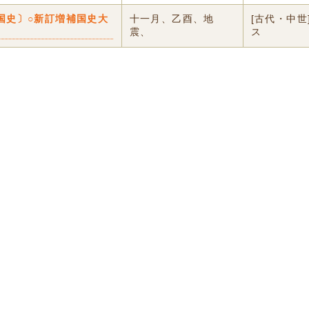
国史〕○新訂増補国史大
十一月、乙酉、地
[古代・中世
震、
ス