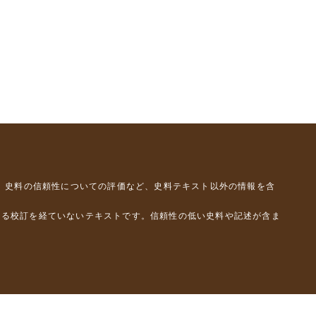
、史料の信頼性についての評価など、史料テキスト以外の情報を含
よる校訂を経ていないテキストです。信頼性の低い史料や記述が含ま