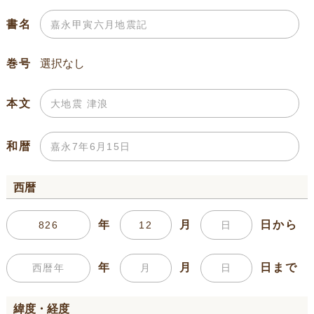
書名
巻号
本文
和暦
西暦
年
月
日から
年
月
日まで
緯度・経度