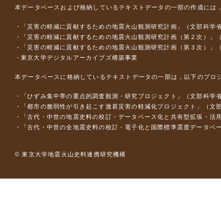
本データベースおよび格納しているテキストデータの一部の作成には
「災害の軽減に貢献するための地震火山観測研究計画」（文部科学
「災害の軽減に貢献するための地震火山観測研究計画（第２次）」
「災害の軽減に貢献するための地震火山観測研究計画（第３次）」
東京大学デジタルアーカイブズ構築事業
本データベースに格納しているテキストデータの一部は，以下のプロ
「ひずみ集中帯の重点的調査観測・研究プロジェクト」（文部科学省
「都市の脆弱性が引き起こす激甚災害の軽減化プロジェクト」（文部
「古代・中世の地震史料の校訂・データベース化と共有型拡張・活用シス
「古代・中世の全地震史料の校訂・電子化と国際標準震度データベース構
© 東京大学地震火山史料連携研究機構