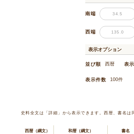
南端
西端
表示オプション
並び順
表
表示件数
史料全文は「詳細」から表示できます。西暦、書名は
西暦（綱文）
和暦（綱文）
書名