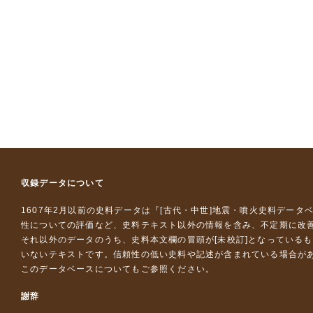
収録データについて
1607年2月以前の史料データは『
[古代・中世]地震・噴火史料データ
性についての評価など、史料テキスト以外の情報を含み、不定期に改
それ以外のデータのうち、史料本文欄の冒頭が[未校訂]となっている
いないテキストです。信頼性の低い史料や記述が含まれている場合が
このデータベースについて
もご参照ください。
謝辞