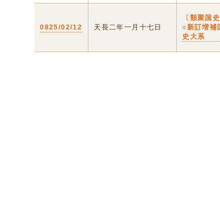
〔類聚国
0825/02/12
天長二年一月十七日
○新訂増補
史大系