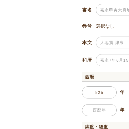
書名
巻号
本文
和暦
西暦
年
年
緯度・経度