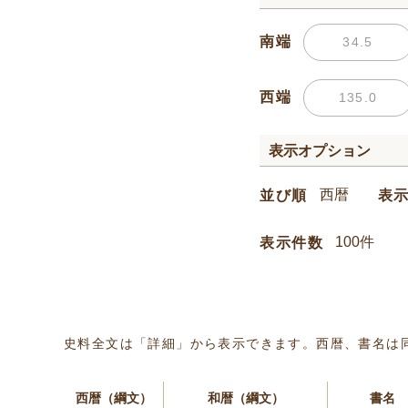
南端
西端
表示オプション
並び順
表
表示件数
史料全文は「詳細」から表示できます。西暦、書名は
西暦（綱文）
和暦（綱文）
書名