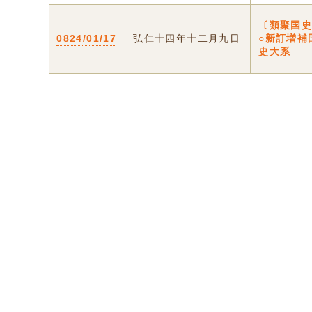
〔類聚国
0824/01/17
弘仁十四年十二月九日
○新訂増補
史大系