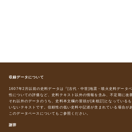
収録データについて
1607年2月以前の史料データは『
[古代・中世]地震・噴火史料データ
性についての評価など、史料テキスト以外の情報を含み、不定期に改
それ以外のデータのうち、史料本文欄の冒頭が[未校訂]となっている
いないテキストです。信頼性の低い史料や記述が含まれている場合が
このデータベースについて
もご参照ください。
謝辞