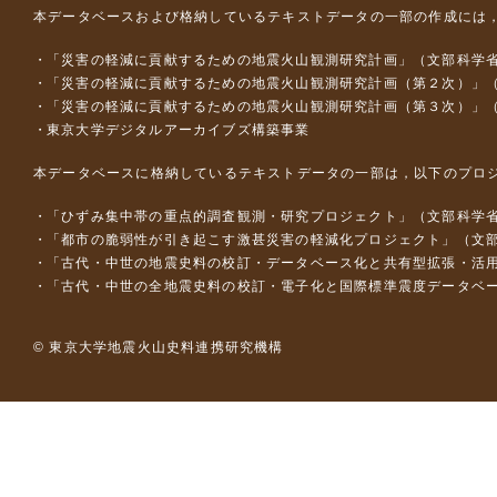
本データベースおよび格納しているテキストデータの一部の作成には
「災害の軽減に貢献するための地震火山観測研究計画」（文部科学
「災害の軽減に貢献するための地震火山観測研究計画（第２次）」
「災害の軽減に貢献するための地震火山観測研究計画（第３次）」
東京大学デジタルアーカイブズ構築事業
本データベースに格納しているテキストデータの一部は，以下のプロ
「ひずみ集中帯の重点的調査観測・研究プロジェクト」（文部科学省
「都市の脆弱性が引き起こす激甚災害の軽減化プロジェクト」（文部
「古代・中世の地震史料の校訂・データベース化と共有型拡張・活用シス
「古代・中世の全地震史料の校訂・電子化と国際標準震度データベース構
© 東京大学地震火山史料連携研究機構