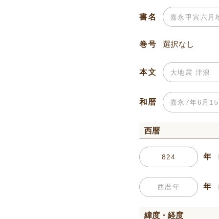
書名
巻号
本文
和暦
西暦
年
年
緯度・経度