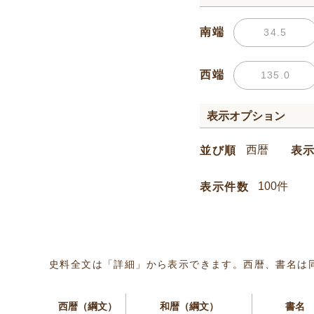
南端
西端
表示オプション
並び順
表
表示件数
史料全文は「詳細」から表示できます。西暦、書名は
西暦（綱文）
和暦（綱文）
書名