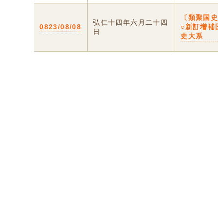
〔類聚国
弘仁十四年六月二十四
0823/08/08
○新訂増補
日
史大系