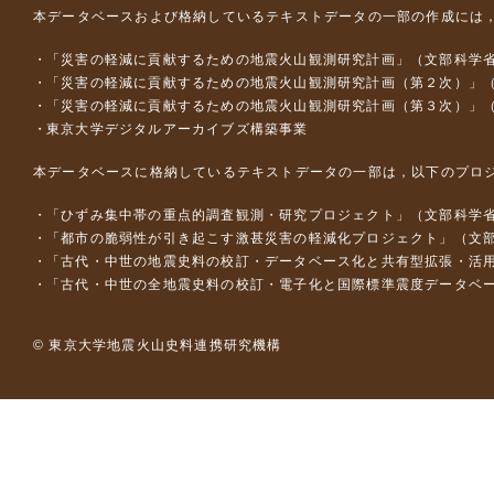
本データベースおよび格納しているテキストデータの一部の作成には
「災害の軽減に貢献するための地震火山観測研究計画」（文部科学
「災害の軽減に貢献するための地震火山観測研究計画（第２次）」
「災害の軽減に貢献するための地震火山観測研究計画（第３次）」
東京大学デジタルアーカイブズ構築事業
本データベースに格納しているテキストデータの一部は，以下のプロ
「ひずみ集中帯の重点的調査観測・研究プロジェクト」（文部科学省
「都市の脆弱性が引き起こす激甚災害の軽減化プロジェクト」（文部
「古代・中世の地震史料の校訂・データベース化と共有型拡張・活用シス
「古代・中世の全地震史料の校訂・電子化と国際標準震度データベース構
© 東京大学地震火山史料連携研究機構