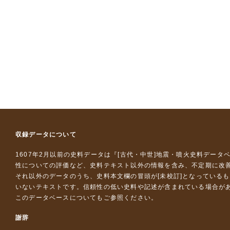
収録データについて
1607年2月以前の史料データは『
[古代・中世]地震・噴火史料データ
性についての評価など、史料テキスト以外の情報を含み、不定期に改
それ以外のデータのうち、史料本文欄の冒頭が[未校訂]となっている
いないテキストです。信頼性の低い史料や記述が含まれている場合が
このデータベースについて
もご参照ください。
謝辞