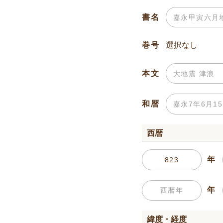
書名
巻号
本文
和暦
西暦
年
年
緯度・経度