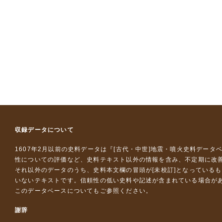
収録データについて
1607年2月以前の史料データは『
[古代・中世]地震・噴火史料データ
性についての評価など、史料テキスト以外の情報を含み、不定期に改
それ以外のデータのうち、史料本文欄の冒頭が[未校訂]となっている
いないテキストです。信頼性の低い史料や記述が含まれている場合が
このデータベースについて
もご参照ください。
謝辞