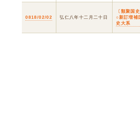
〔類聚国
0818/02/02
弘仁八年十二月二十日
○新訂増補
史大系