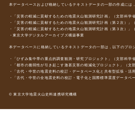
本データベースおよび格納しているテキストデータの一部の作成には
「災害の軽減に貢献するための地震火山観測研究計画」（文部科学
「災害の軽減に貢献するための地震火山観測研究計画（第２次）」
「災害の軽減に貢献するための地震火山観測研究計画（第３次）」
東京大学デジタルアーカイブズ構築事業
本データベースに格納しているテキストデータの一部は，以下のプロ
「ひずみ集中帯の重点的調査観測・研究プロジェクト」（文部科学省
「都市の脆弱性が引き起こす激甚災害の軽減化プロジェクト」（文部
「古代・中世の地震史料の校訂・データベース化と共有型拡張・活用シス
「古代・中世の全地震史料の校訂・電子化と国際標準震度データベース構
© 東京大学地震火山史料連携研究機構