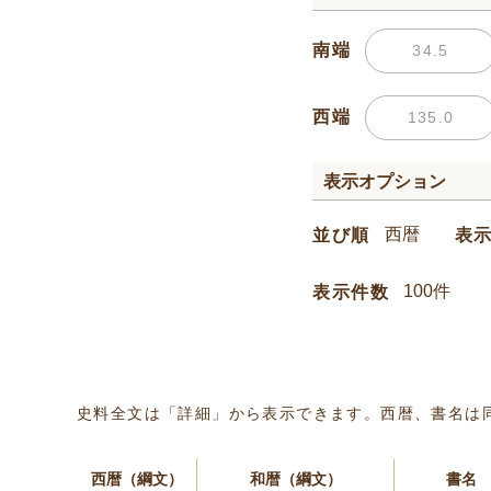
南端
西端
表示オプション
並び順
表
表示件数
史料全文は「詳細」から表示できます。西暦、書名は
西暦（綱文）
和暦（綱文）
書名