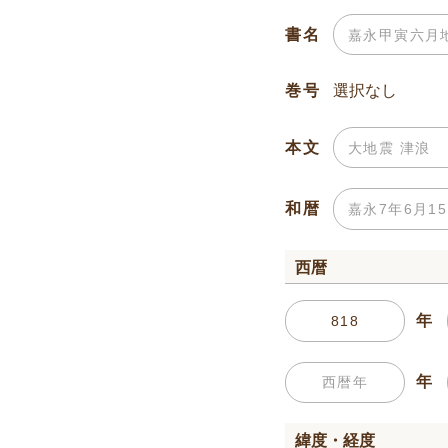
書名
巻号
本文
和暦
西暦
年
年
緯度・経度