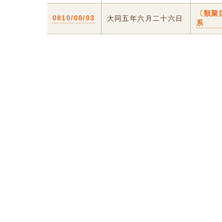
〔類聚
0810/08/03
大同五年六月二十六日
系