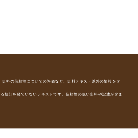
、史料の信頼性についての評価など、史料テキスト以外の情報を含
よる校訂を経ていないテキストです。信頼性の低い史料や記述が含ま