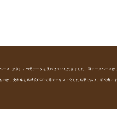
タベース（β版）』
の元データを使わせていただきました。同データベースは
るものは、史料集を高精度OCRで等でテキスト化した結果であり、研究者に
は，以下のプロジェクトの支援を受けました。