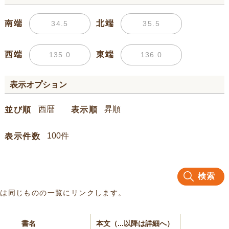
南端
北端
西端
東端
表示オプション
並び順
表示順
表示件数
検索
名は同じものの一覧にリンクします。
書名
本文（...以降は詳細へ）