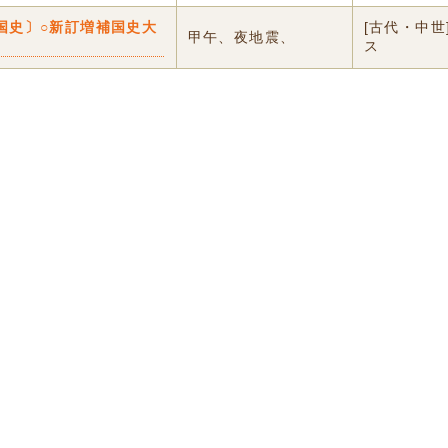
国史〕○新訂増補国史大
[古代・中世
甲午、夜地震、
ス