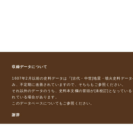
収録データについて
1607年2月以前の史料データは『
[古代・中世]地震・噴火史料デー
み、不定期に改善されていますので、
そちら
もご参照ください。
それ以外のデータのうち、史料本文欄の冒頭が[未校訂]となってい
れている場合があります。
このデータベースについて
もご参照ください。
謝辞
本データベースおよび格納しているテキストデータの一部の作成に