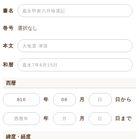
書名
巻号
本文
和暦
西暦
年
月
日から
年
月
日まで
緯度・経度