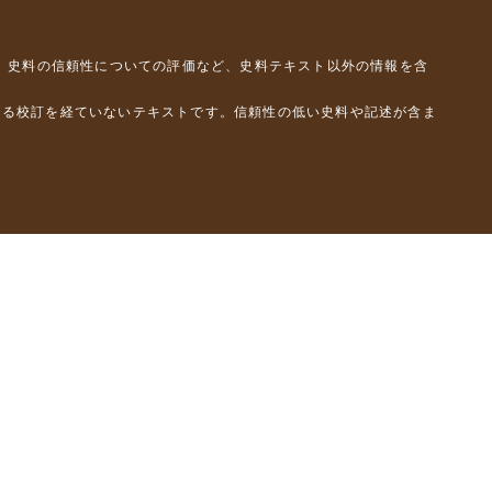
、史料の信頼性についての評価など、史料テキスト以外の情報を含
よる校訂を経ていないテキストです。信頼性の低い史料や記述が含ま
彦）