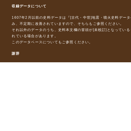
収録データについて
1607年2月以前の史料データは『
[古代・中世]地震・噴火史料デー
み、不定期に改善されていますので、
そちら
もご参照ください。
それ以外のデータのうち、史料本文欄の冒頭が[未校訂]となってい
れている場合があります。
このデータベースについて
もご参照ください。
謝辞
本データベースおよび格納しているテキストデータの一部の作成に
「災害の軽減に貢献するための地震火山観測研究計画」（文部科
「災害の軽減に貢献するための地震火山観測研究計画（第２次）
「災害の軽減に貢献するための地震火山観測研究計画（第３次）
東京大学デジタルアーカイブズ構築事業
本データベースに格納しているテキストデータの一部は，以下のプ
「ひずみ集中帯の重点的調査観測・研究プロジェクト」（文部科学
「都市の脆弱性が引き起こす激甚災害の軽減化プロジェクト」（文
「古代・中世の地震史料の校訂・データベース化と共有型拡張・活用シ