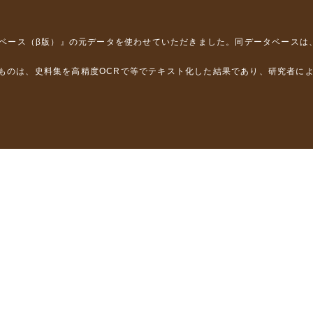
タベース（β版）』
の元データを使わせていただきました。同データベースは
るものは、史料集を高精度OCRで等でテキスト化した結果であり、研究者に
は，以下のプロジェクトの支援を受けました。
学省）
」（文部科学省）
」（文部科学省）
ロジェクトの成果を利用しました。
省委託研究事業、研究代表者 佐竹健治）
部科学省委託研究事業、研究代表者 佐竹健治）
ステムの開発 」（科研費基盤研究(B)18310124、研究代表者 石橋克