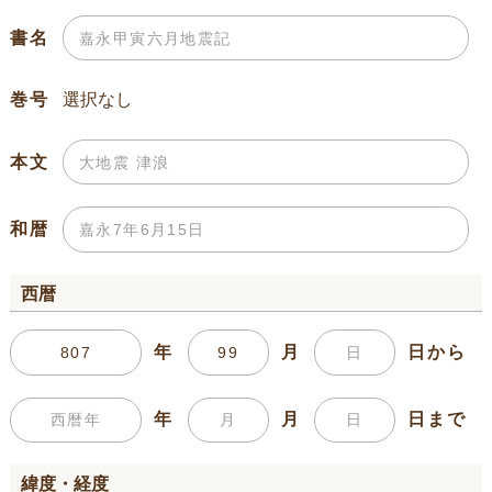
書名
巻号
本文
和暦
西暦
年
月
日から
年
月
日まで
緯度・経度