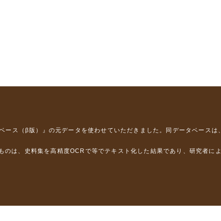
タベース（β版）』
の元データを使わせていただきました。同データベースは
るものは、史料集を高精度OCRで等でテキスト化した結果であり、研究者に
は，以下のプロジェクトの支援を受けました。