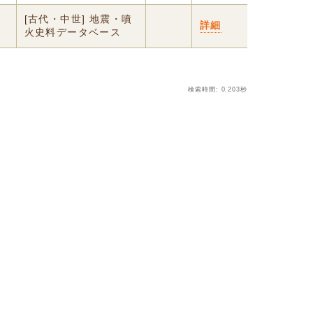
[古代・中世] 地震・噴
詳細
火史料データベース
検索時間: 0.203秒