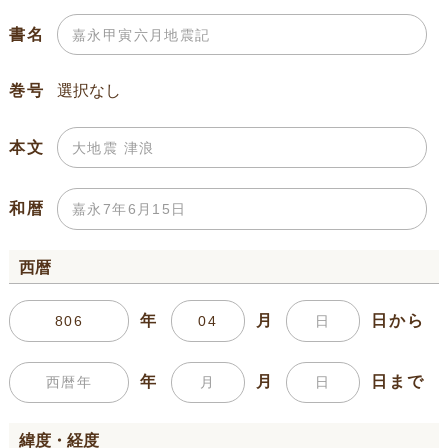
書名
巻号
本文
和暦
西暦
年
月
日から
年
月
日まで
緯度・経度