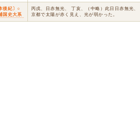
本後紀〕○
丙戌、日赤無光、 丁亥、（中略）此日日赤無光、
補国史大系
京都で太陽が赤く見え、光が弱かった。