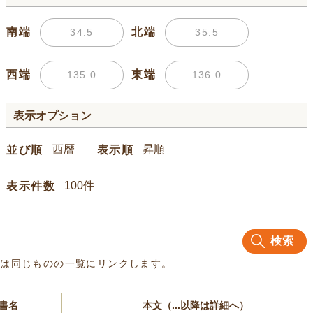
南端
北端
西端
東端
表示オプション
並び順
表示順
表示件数
検索
名は同じものの一覧にリンクします。
書名
本文（...以降は詳細へ）