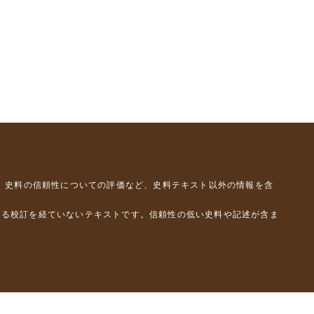
、史料の信頼性についての評価など、史料テキスト以外の情報を含
よる校訂を経ていないテキストです。信頼性の低い史料や記述が含ま