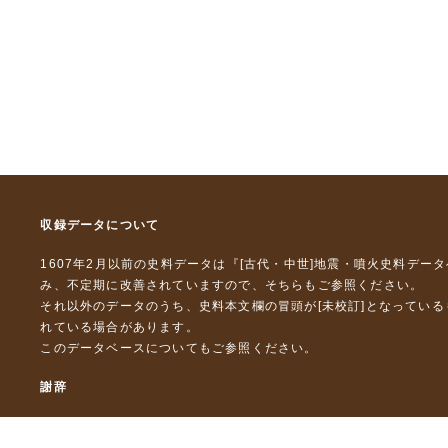
収録データについて
1607年2月以前の史料データは『
[古代・中世]地震・噴火史料デー
み、不定期に改善されていますので、
そちら
もご参照ください。
それ以外のデータのうち、史料本文欄の冒頭が[未校訂]となってい
れている場合があります。
このデータベースについて
もご参照ください。
謝辞
本データベースおよび格納しているテキストデータの一部の作成に