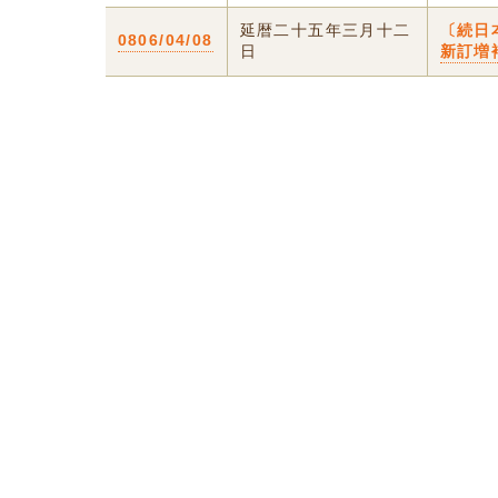
延暦二十五年三月十二
〔続日
0806/04/08
日
新訂増