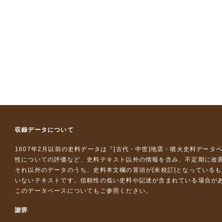
収録データについて
1607年2月以前の史料データは『
[古代・中世]地震・噴火史料データ
性についての評価など、史料テキスト以外の情報を含み、不定期に改
それ以外のデータのうち、史料本文欄の冒頭が[未校訂]となっている
いないテキストです。信頼性の低い史料や記述が含まれている場合が
このデータベースについて
もご参照ください。
謝辞