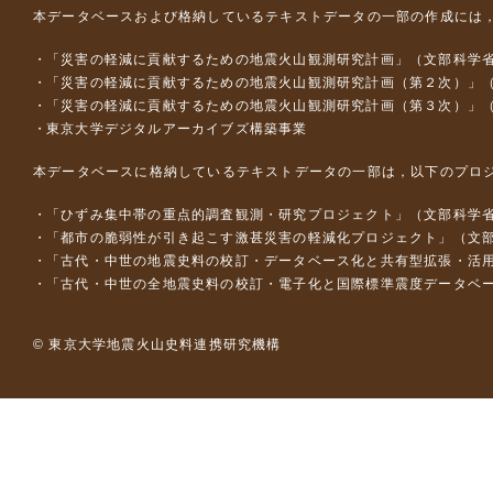
本データベースおよび格納しているテキストデータの一部の作成には
「災害の軽減に貢献するための地震火山観測研究計画」（文部科学
「災害の軽減に貢献するための地震火山観測研究計画（第２次）」
「災害の軽減に貢献するための地震火山観測研究計画（第３次）」
東京大学デジタルアーカイブズ構築事業
本データベースに格納しているテキストデータの一部は，以下のプロ
「ひずみ集中帯の重点的調査観測・研究プロジェクト」（文部科学省
「都市の脆弱性が引き起こす激甚災害の軽減化プロジェクト」（文部
「古代・中世の地震史料の校訂・データベース化と共有型拡張・活用シス
「古代・中世の全地震史料の校訂・電子化と国際標準震度データベース構
© 東京大学地震火山史料連携研究機構