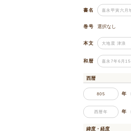
書名
巻号
本文
和暦
西暦
年
年
緯度・経度