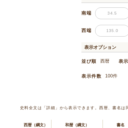
南端
西端
表示オプション
並び順
表
表示件数
史料全文は「詳細」から表示できます。西暦、書名は
西暦（綱文）
和暦（綱文）
書名