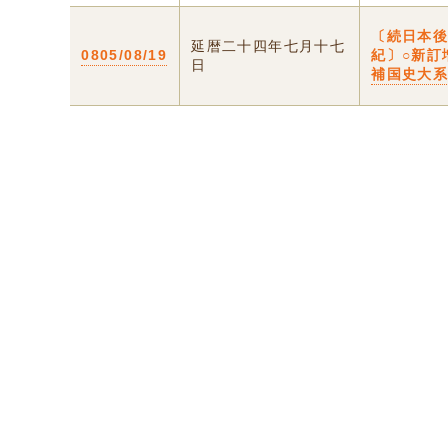
〔続日本
延暦二十四年七月十七
0805/08/19
紀〕○新訂
日
補国史大