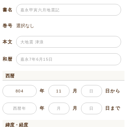
書名
巻号
本文
和暦
西暦
年
月
日から
年
月
日まで
緯度・経度