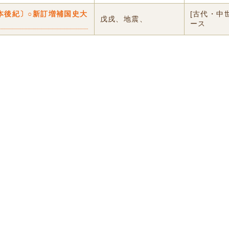
本後紀〕○新訂増補国史大
[古代・中
戊戌、地震、
ース