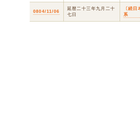
延暦二十三年九月二十
〔続日
0804/11/06
七日
系