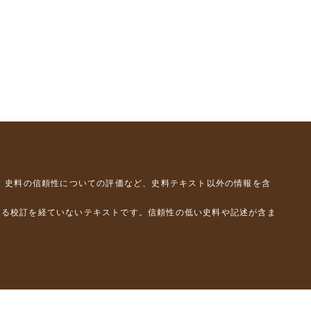
、史料の信頼性についての評価など、史料テキスト以外の情報を含
よる校訂を経ていないテキストです。信頼性の低い史料や記述が含ま