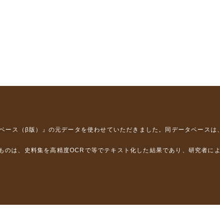
タベース（β版）』
の元データを使わせていただきました。同データベースは
るものは、史料集を高精度OCRで等でテキスト化した結果であり、研究者に
は，以下のプロジェクトの支援を受けました。