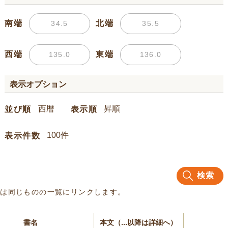
南端
北端
西端
東端
表示オプション
並び順
表示順
表示件数
検索
名は同じものの一覧にリンクします。
書名
本文（...以降は詳細へ）