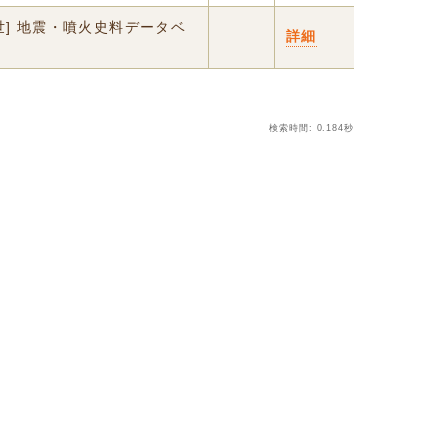
世] 地震・噴火史料データベ
詳細
検索時間: 0.184秒