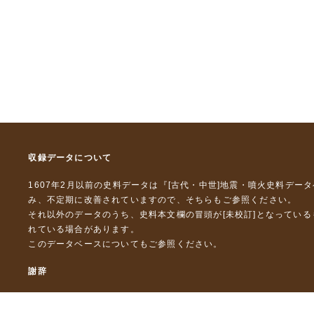
収録データについて
1607年2月以前の史料データは『
[古代・中世]地震・噴火史料デー
み、不定期に改善されていますので、
そちら
もご参照ください。
それ以外のデータのうち、史料本文欄の冒頭が[未校訂]となってい
れている場合があります。
このデータベースについて
もご参照ください。
謝辞
本データベースおよび格納しているテキストデータの一部の作成に