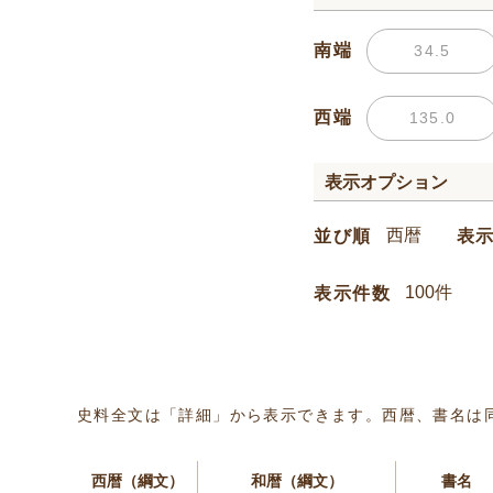
南端
西端
表示オプション
並び順
表
表示件数
史料全文は「詳細」から表示できます。西暦、書名は
西暦（綱文）
和暦（綱文）
書名