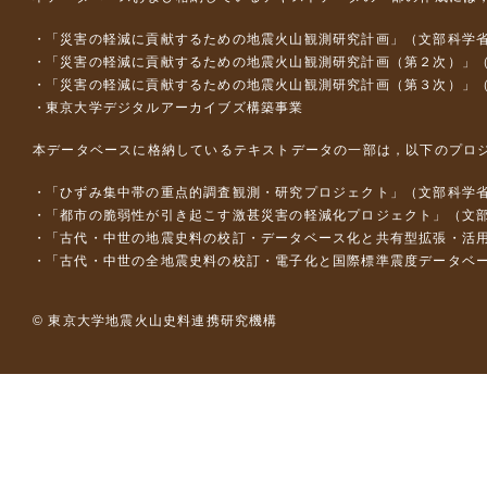
「災害の軽減に貢献するための地震火山観測研究計画」（文部科学
「災害の軽減に貢献するための地震火山観測研究計画（第２次）」
「災害の軽減に貢献するための地震火山観測研究計画（第３次）」
東京大学デジタルアーカイブズ構築事業
本データベースに格納しているテキストデータの一部は，以下のプロ
「ひずみ集中帯の重点的調査観測・研究プロジェクト」（文部科学省
「都市の脆弱性が引き起こす激甚災害の軽減化プロジェクト」（文部
「古代・中世の地震史料の校訂・データベース化と共有型拡張・活用シス
「古代・中世の全地震史料の校訂・電子化と国際標準震度データベース構
© 東京大学地震火山史料連携研究機構