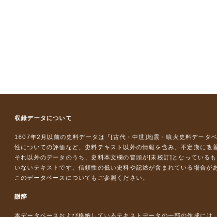
収録データについて
1607年2月以前の史料データは『
[古代・中世]地震・噴火史料データ
性についての評価など、史料テキスト以外の情報を含み、不定期に改
それ以外のデータのうち、史料本文欄の冒頭が[未校訂]となっている
いないテキストです。信頼性の低い史料や記述が含まれている場合が
このデータベースについて
もご参照ください。
謝辞
本データベースおよび格納しているテキストデータの一部の作成には