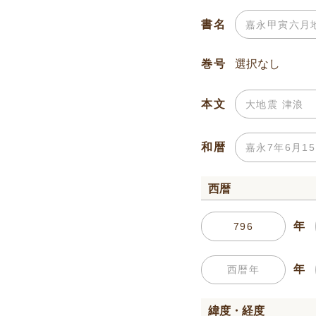
書名
巻号
本文
和暦
西暦
年
年
緯度・経度