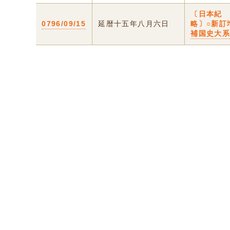
〔日本紀
0796/09/15
延暦十五年八月六日
略〕○新訂
補国史大