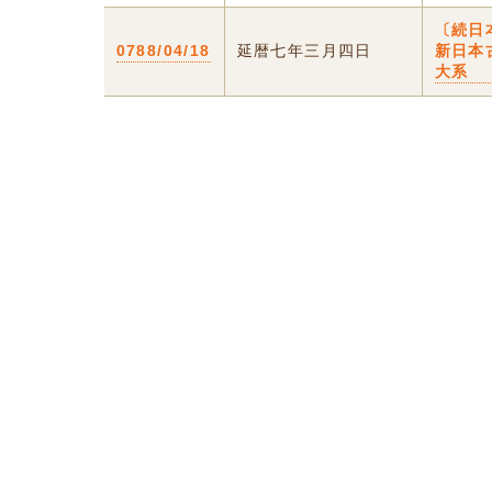
〔続日
0788/04/18
延暦七年三月四日
新日本
大系