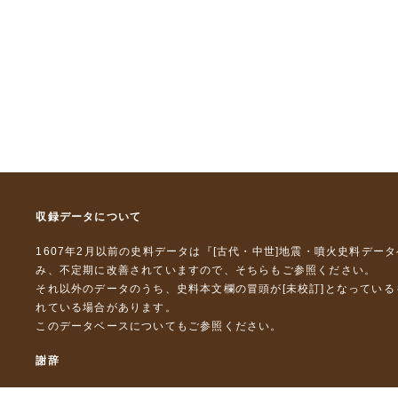
収録データについて
1607年2月以前の史料データは『
[古代・中世]地震・噴火史料デー
み、不定期に改善されていますので、
そちら
もご参照ください。
それ以外のデータのうち、史料本文欄の冒頭が[未校訂]となってい
れている場合があります。
このデータベースについて
もご参照ください。
謝辞
本データベースおよび格納しているテキストデータの一部の作成に