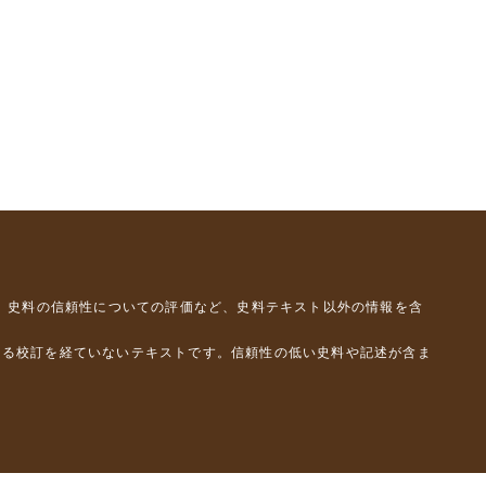
、史料の信頼性についての評価など、史料テキスト以外の情報を含
よる校訂を経ていないテキストです。信頼性の低い史料や記述が含ま