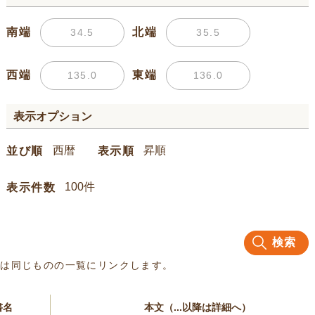
南端
北端
西端
東端
表示オプション
並び順
表示順
表示件数
検索
名は同じものの一覧にリンクします。
書名
本文（...以降は詳細へ）