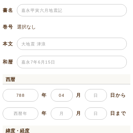
書名
巻号
本文
和暦
西暦
年
月
日から
年
月
日まで
緯度・経度