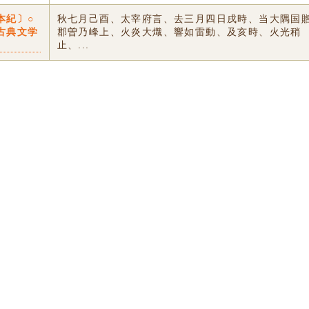
本紀〕○
秋七月己酉、太宰府言、去三月四日戌時、当大隅国
古典文学
郡曽乃峰上、火炎大熾、響如雷動、及亥時、火光稍
止、...