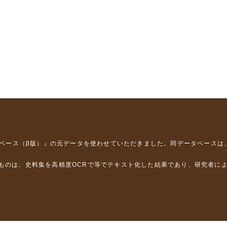
タベース（β版）』
の元データを使わせていただきました。同データベースは
るものは、史料集を高精度OCRで等でテキスト化した結果であり、研究者に
は，以下のプロジェクトの支援を受けました。