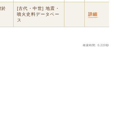
贈於
[古代・中世] 地震・
噴火史料データベー
詳細
ス
検索時間: 0.220秒