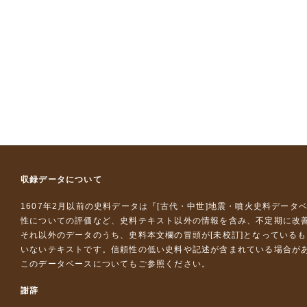
収録データについて
1607年2月以前の史料データは『
[古代・中世]地震・噴火史料データ
性についての評価など、史料テキスト以外の情報を含み、不定期に改
それ以外のデータのうち、史料本文欄の冒頭が[未校訂]となっている
いないテキストです。信頼性の低い史料や記述が含まれている場合が
このデータベースについて
もご参照ください。
謝辞