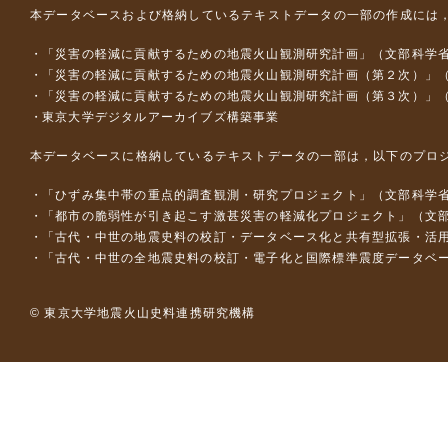
本データベースおよび格納しているテキストデータの一部の作成には
「災害の軽減に貢献するための地震火山観測研究計画」（文部科学
「災害の軽減に貢献するための地震火山観測研究計画（第２次）」
「災害の軽減に貢献するための地震火山観測研究計画（第３次）」
東京大学デジタルアーカイブズ構築事業
本データベースに格納しているテキストデータの一部は，以下のプロ
「ひずみ集中帯の重点的調査観測・研究プロジェクト」（文部科学省
「都市の脆弱性が引き起こす激甚災害の軽減化プロジェクト」（文部
「古代・中世の地震史料の校訂・データベース化と共有型拡張・活用シス
「古代・中世の全地震史料の校訂・電子化と国際標準震度データベース構
© 東京大学地震火山史料連携研究機構