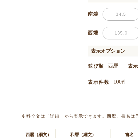
南端
西端
表示オプション
並び順
表
表示件数
史料全文は「詳細」から表示できます。西暦、書名は
西暦（綱文）
和暦（綱文）
書名