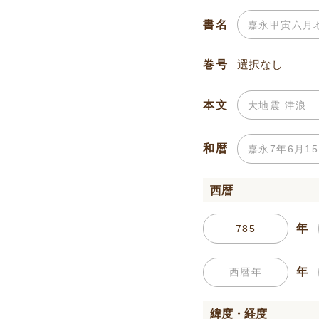
書名
巻号
本文
和暦
西暦
年
年
緯度・経度