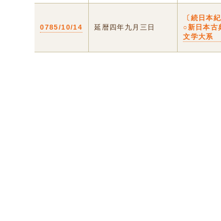
〔続日本
0785/10/14
延暦四年九月三日
○新日本古
文学大系