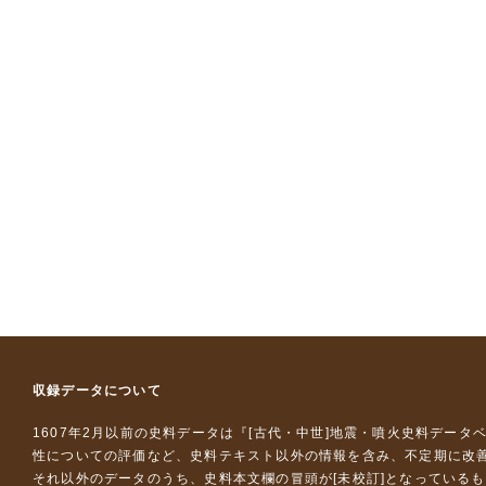
収録データについて
1607年2月以前の史料データは『
[古代・中世]地震・噴火史料データ
性についての評価など、史料テキスト以外の情報を含み、不定期に改
それ以外のデータのうち、史料本文欄の冒頭が[未校訂]となっている