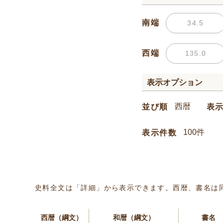
南端
西端
表示オプション
並び順
表
表示件数
史料全文は「詳細」から表示できます。西暦、書名は
西暦（綱文）
和暦（綱文）
書名