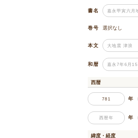
書名
巻号
本文
和暦
西暦
年
年
緯度・経度