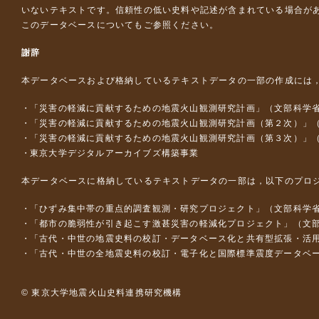
いないテキストです。信頼性の低い史料や記述が含まれている場合が
このデータベースについて
もご参照ください。
謝辞
本データベースおよび格納しているテキストデータの一部の作成には
「災害の軽減に貢献するための地震火山観測研究計画」（文部科学
「災害の軽減に貢献するための地震火山観測研究計画（第２次）」
「災害の軽減に貢献するための地震火山観測研究計画（第３次）」
東京大学デジタルアーカイブズ構築事業
本データベースに格納しているテキストデータの一部は，以下のプロ
「ひずみ集中帯の重点的調査観測・研究プロジェクト」（文部科学省
「都市の脆弱性が引き起こす激甚災害の軽減化プロジェクト」（文部
「古代・中世の地震史料の校訂・データベース化と共有型拡張・活用シス
「古代・中世の全地震史料の校訂・電子化と国際標準震度データベース構
© 東京大学地震火山史料連携研究機構