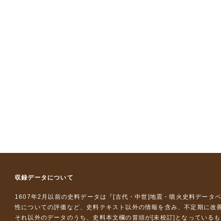
収録データについて
1607年2月以前の史料データは『
[古代・中世]地震・噴火史料データ
性についての評価など、史料テキスト以外の情報を含み、不定期に改
それ以外のデータのうち、史料本文欄の冒頭が[未校訂]となっている