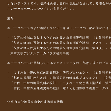
いないテキストです。信頼性の低い史料や記述が含まれている場合が
このデータベースについて
もご参照ください。
謝辞
本データベースおよび格納しているテキストデータの一部の作成には
「災害の軽減に貢献するための地震火山観測研究計画」（文部科学
「災害の軽減に貢献するための地震火山観測研究計画（第２次）」
「災害の軽減に貢献するための地震火山観測研究計画（第３次）」
東京大学デジタルアーカイブズ構築事業
本データベースに格納しているテキストデータの一部は，以下のプロ
「ひずみ集中帯の重点的調査観測・研究プロジェクト」（文部科学省
「都市の脆弱性が引き起こす激甚災害の軽減化プロジェクト」（文部
「古代・中世の地震史料の校訂・データベース化と共有型拡張・活用シス
「古代・中世の全地震史料の校訂・電子化と国際標準震度データベース構
© 東京大学地震火山史料連携研究機構