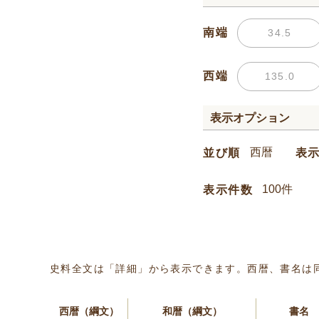
南端
西端
表示オプション
並び順
表
表示件数
史料全文は「詳細」から表示できます。西暦、書名は
西暦（綱文）
和暦（綱文）
書名