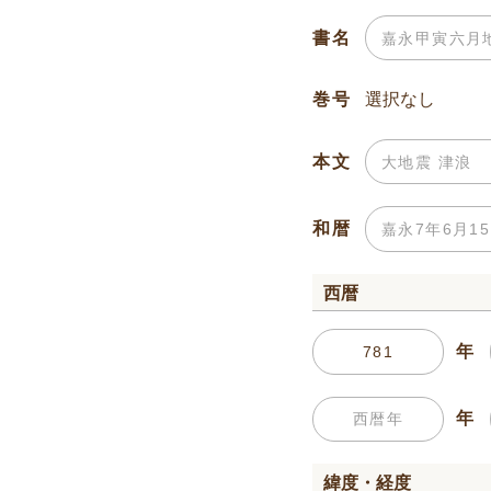
書名
巻号
本文
和暦
西暦
年
年
緯度・経度