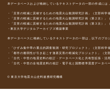
本データベースおよび格納しているテキストデータの一部の作成には
「災害の軽減に貢献するための地震火山観測研究計画」（文部科学
「災害の軽減に貢献するための地震火山観測研究計画（第２次）」
「災害の軽減に貢献するための地震火山観測研究計画（第３次）」
東京大学デジタルアーカイブズ構築事業
本データベースに格納しているテキストデータの一部は，以下のプロ
「ひずみ集中帯の重点的調査観測・研究プロジェクト」（文部科学省
「都市の脆弱性が引き起こす激甚災害の軽減化プロジェクト」（文部
「古代・中世の地震史料の校訂・データベース化と共有型拡張・活用シス
「古代・中世の全地震史料の校訂・電子化と国際標準震度データベース構
© 東京大学地震火山史料連携研究機構