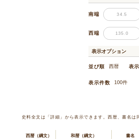
南端
西端
表示オプション
並び順
表
表示件数
史料全文は「詳細」から表示できます。西暦、書名は
西暦（綱文）
和暦（綱文）
書名