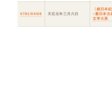
〔続日本
0781/04/08
天応元年三月六日
○新日本古
文学大系