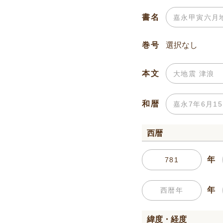
書名
巻号
本文
和暦
西暦
年
年
緯度・経度