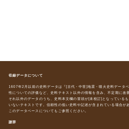
収録データについて
1607年2月以前の史料データは『
[古代・中世]地震・噴火史料データ
性についての評価など、史料テキスト以外の情報を含み、不定期に改
それ以外のデータのうち、史料本文欄の冒頭が[未校訂]となっている
いないテキストです。信頼性の低い史料や記述が含まれている場合が
このデータベースについて
もご参照ください。
謝辞