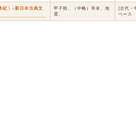
本紀〕○新日本古典文
甲子朔、（中略）辛未、地
[古代・
震、
ベース