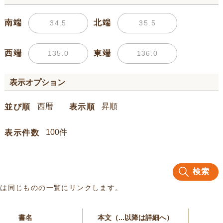
南端
北端
西端
東端
表示オプション
並び順
表示順
表示件数
検索
名は同じものの一覧にリンクします。
書名
本文（...以降は詳細へ）