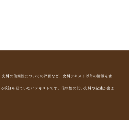
、史料の信頼性についての評価など、史料テキスト以外の情報を含
よる校訂を経ていないテキストです。信頼性の低い史料や記述が含ま