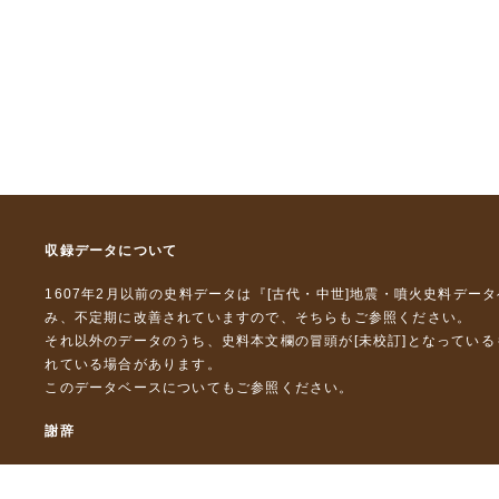
収録データについて
1607年2月以前の史料データは『
[古代・中世]地震・噴火史料デー
み、不定期に改善されていますので、
そちら
もご参照ください。
それ以外のデータのうち、史料本文欄の冒頭が[未校訂]となってい
れている場合があります。
このデータベースについて
もご参照ください。
謝辞
本データベースおよび格納しているテキストデータの一部の作成に