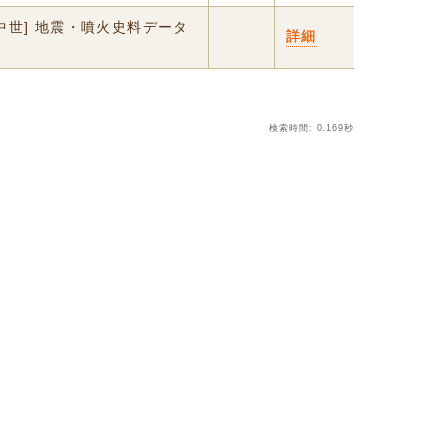
中世] 地震・噴火史料データ
詳細
検索時間: 0.169秒