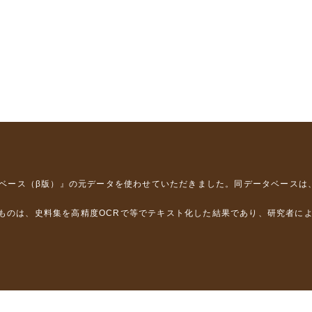
タベース（β版）』
の元データを使わせていただきました。同データベースは
るものは、史料集を高精度OCRで等でテキスト化した結果であり、研究者に
は，以下のプロジェクトの支援を受けました。