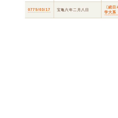
〔続日
0775/03/17
宝亀六年二月八日
学大系