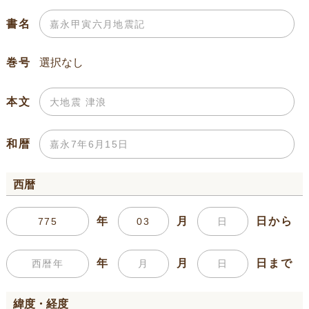
書名
巻号
本文
和暦
西暦
年
月
日から
年
月
日まで
緯度・経度