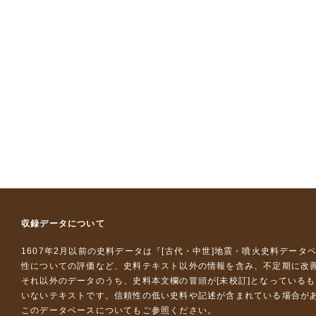
収録データについて
1607年2月以前の史料データは『
[古代・中世]地震・噴火史料データ
性についての評価など、史料テキスト以外の情報を含み、不定期に改
それ以外のデータのうち、史料本文欄の冒頭が[未校訂]となっている
いないテキストです。信頼性の低い史料や記述が含まれている場合が
このデータベースについて
もご参照ください。