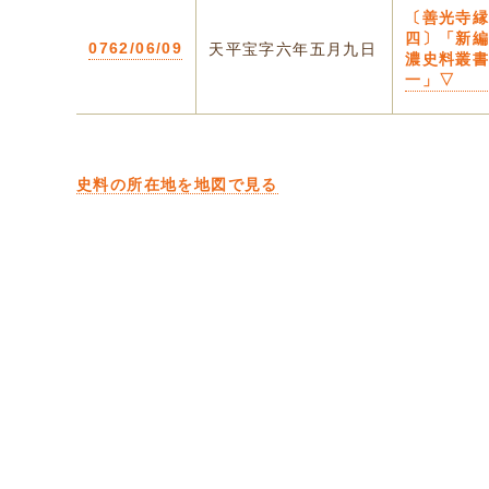
〔善光寺
四〕「新
0762/06/09
天平宝字六年五月九日
濃史料叢
一」▽
史料の所在地を地図で見る