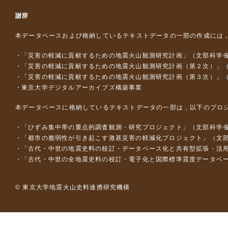
謝辞
本データベースおよび格納しているテキストデータの一部の作成には
「災害の軽減に貢献するための地震火山観測研究計画」（文部科学
「災害の軽減に貢献するための地震火山観測研究計画（第２次）」
「災害の軽減に貢献するための地震火山観測研究計画（第３次）」
東京大学デジタルアーカイブズ構築事業
本データベースに格納しているテキストデータの一部は，以下のプロ
「ひずみ集中帯の重点的調査観測・研究プロジェクト」（文部科学省
「都市の脆弱性が引き起こす激甚災害の軽減化プロジェクト」（文部
「古代・中世の地震史料の校訂・データベース化と共有型拡張・活用シス
「古代・中世の全地震史料の校訂・電子化と国際標準震度データベース構
© 東京大学地震火山史料連携研究機構