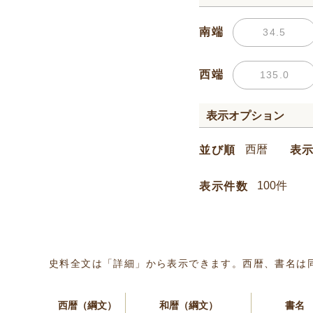
南端
西端
表示オプション
並び順
表
表示件数
史料全文は「詳細」から表示できます。西暦、書名は
西暦（綱文）
和暦（綱文）
書名