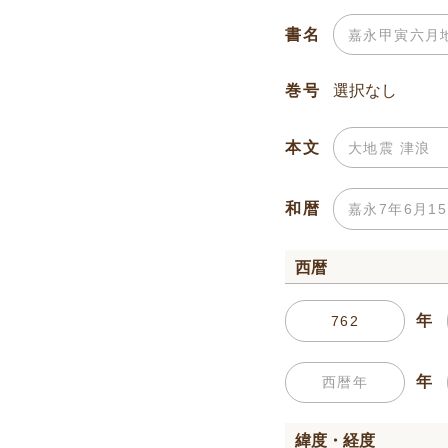
書名
巻号
本文
和暦
西暦
年
年
緯度・経度