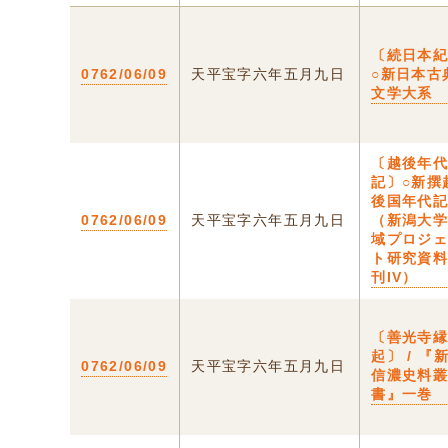
〔続日本
0762/06/09
天平宝字六年五月九日
○新日本古
文学大系
〔越後年
記〕○新撰
後国年代
0762/06/09
天平宝字六年五月九日
（新潟大
域プロジ
ト研究資
刊IV）
〔善光寺
起〕 / 『
0762/06/09
天平宝字六年五月九日
信濃史料
書』一巻