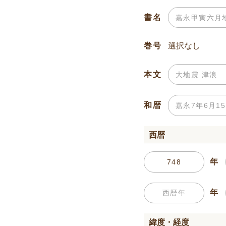
書名
巻号
本文
和暦
西暦
年
年
緯度・経度