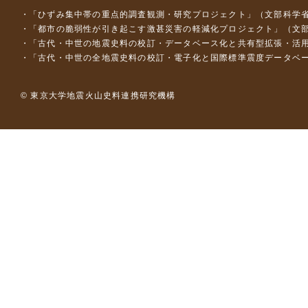
「ひずみ集中帯の重点的調査観測・研究プロジェクト」（文部科学省
「都市の脆弱性が引き起こす激甚災害の軽減化プロジェクト」（文部
「古代・中世の地震史料の校訂・データベース化と共有型拡張・活用シス
「古代・中世の全地震史料の校訂・電子化と国際標準震度データベース構
© 東京大学地震火山史料連携研究機構