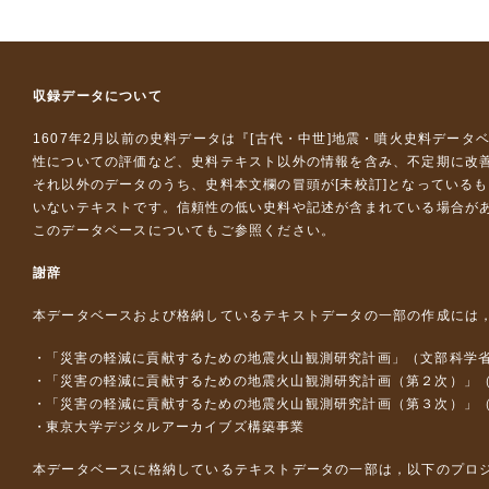
収録データについて
1607年2月以前の史料データは『
[古代・中世]地震・噴火史料データ
性についての評価など、史料テキスト以外の情報を含み、不定期に改
それ以外のデータのうち、史料本文欄の冒頭が[未校訂]となっている
いないテキストです。信頼性の低い史料や記述が含まれている場合が
このデータベースについて
もご参照ください。
謝辞
本データベースおよび格納しているテキストデータの一部の作成には
「災害の軽減に貢献するための地震火山観測研究計画」（文部科学
「災害の軽減に貢献するための地震火山観測研究計画（第２次）」
「災害の軽減に貢献するための地震火山観測研究計画（第３次）」
東京大学デジタルアーカイブズ構築事業
本データベースに格納しているテキストデータの一部は，以下のプロ