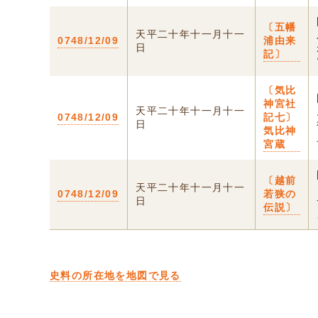
〔五幡
天平二十年十一月十一
0748/12/09
浦由来
日
記〕
〔気比
神宮社
天平二十年十一月十一
0748/12/09
記七〕
日
気比神
宮蔵
〔越前
天平二十年十一月十一
0748/12/09
若狭の
日
伝説〕
史料の所在地を地図で見る