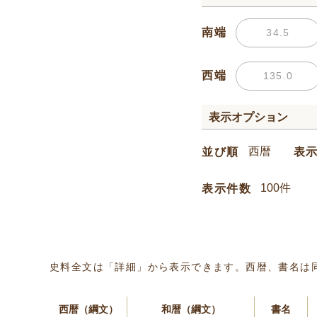
南端
西端
表示オプション
並び順
表
表示件数
史料全文は「詳細」から表示できます。西暦、書名は
西暦（綱文）
和暦（綱文）
書名