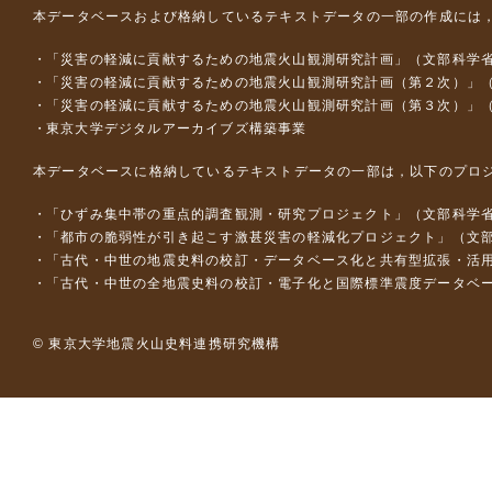
本データベースおよび格納しているテキストデータの一部の作成には
「災害の軽減に貢献するための地震火山観測研究計画」（文部科学
「災害の軽減に貢献するための地震火山観測研究計画（第２次）」
「災害の軽減に貢献するための地震火山観測研究計画（第３次）」
東京大学デジタルアーカイブズ構築事業
本データベースに格納しているテキストデータの一部は，以下のプロ
「ひずみ集中帯の重点的調査観測・研究プロジェクト」（文部科学省
「都市の脆弱性が引き起こす激甚災害の軽減化プロジェクト」（文部
「古代・中世の地震史料の校訂・データベース化と共有型拡張・活用シス
「古代・中世の全地震史料の校訂・電子化と国際標準震度データベース構
© 東京大学地震火山史料連携研究機構