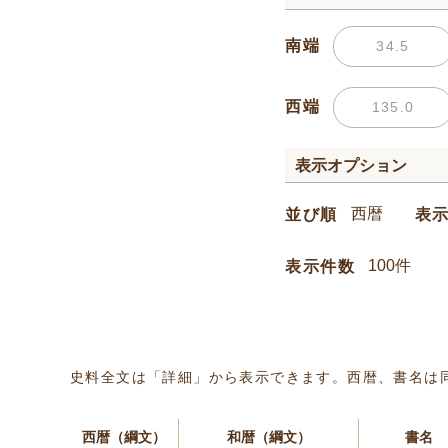
南端
西端
表示オプション
並び順
表
表示件数
史料全文は「詳細」から表示できます。西暦、書名は
西暦（綱文）
和暦（綱文）
書名