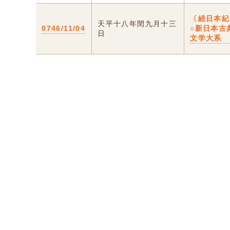
〔続日本紀
天平十八年閏九月十三
0746/11/04
○新日本古
日
文学大系