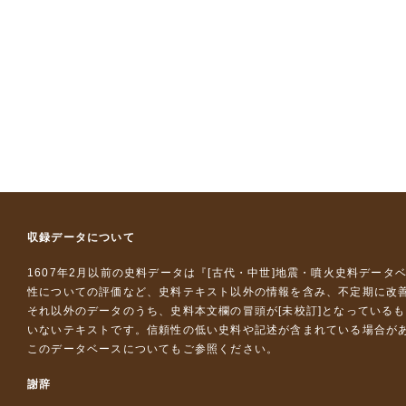
収録データについて
1607年2月以前の史料データは『
[古代・中世]地震・噴火史料データ
性についての評価など、史料テキスト以外の情報を含み、不定期に改
それ以外のデータのうち、史料本文欄の冒頭が[未校訂]となっている
いないテキストです。信頼性の低い史料や記述が含まれている場合が
このデータベースについて
もご参照ください。
謝辞