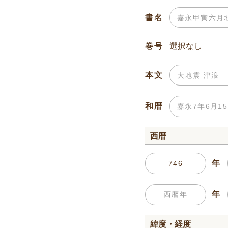
書名
巻号
本文
和暦
西暦
年
年
緯度・経度