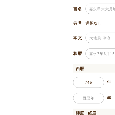
書名
巻号
本文
和暦
西暦
年
年
緯度・経度