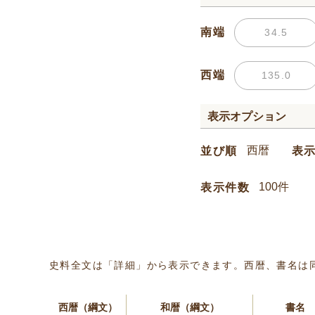
南端
西端
表示オプション
並び順
表
表示件数
史料全文は「詳細」から表示できます。西暦、書名は
西暦（綱文）
和暦（綱文）
書名