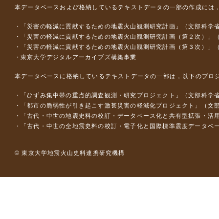
本データベースおよび格納しているテキストデータの一部の作成には
「災害の軽減に貢献するための地震火山観測研究計画」（文部科学
「災害の軽減に貢献するための地震火山観測研究計画（第２次）」
「災害の軽減に貢献するための地震火山観測研究計画（第３次）」
東京大学デジタルアーカイブズ構築事業
本データベースに格納しているテキストデータの一部は，以下のプロ
「ひずみ集中帯の重点的調査観測・研究プロジェクト」（文部科学省
「都市の脆弱性が引き起こす激甚災害の軽減化プロジェクト」（文部
「古代・中世の地震史料の校訂・データベース化と共有型拡張・活用シス
「古代・中世の全地震史料の校訂・電子化と国際標準震度データベース構
© 東京大学地震火山史料連携研究機構