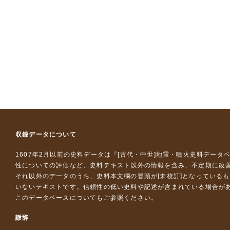
収録データについて
1607年2月以前の史料データは『
[古代・中世]地震・噴火史料データ
性についての評価など、史料テキスト以外の情報を含み、不定期に改
それ以外のデータのうち、史料本文欄の冒頭が[未校訂]となっている
いないテキストです。信頼性の低い史料や記述が含まれている場合が
このデータベースについて
もご参照ください。
謝辞