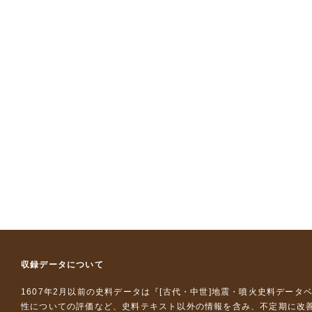
収録データについて
1607年2月以前の史料データは『
[古代・中世]地震・噴火史料データ
性についての評価など、史料テキスト以外の情報を含み、不定期に改