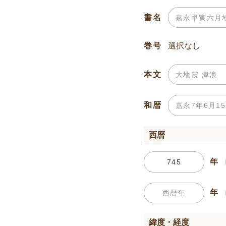
書名
巻号
本文
和暦
西暦
年
年
緯度・経度