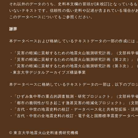
それ以外のデータのうち、史料本文欄の冒頭が[未校訂]となっている
いないテキストです。信頼性の低い史料や記述が含まれている場合が
このデータベースについて
もご参照ください。
謝辞
本データベースおよび格納しているテキストデータの一部の作成には
「災害の軽減に貢献するための地震火山観測研究計画」（文部科学
「災害の軽減に貢献するための地震火山観測研究計画（第２次）」
「災害の軽減に貢献するための地震火山観測研究計画（第３次）」
東京大学デジタルアーカイブズ構築事業
本データベースに格納しているテキストデータの一部は，以下のプロ
「ひずみ集中帯の重点的調査観測・研究プロジェクト」（文部科学省
「都市の脆弱性が引き起こす激甚災害の軽減化プロジェクト」（文部
「古代・中世の地震史料の校訂・データベース化と共有型拡張・活用シス
「古代・中世の全地震史料の校訂・電子化と国際標準震度データベース構
© 東京大学地震火山史料連携研究機構