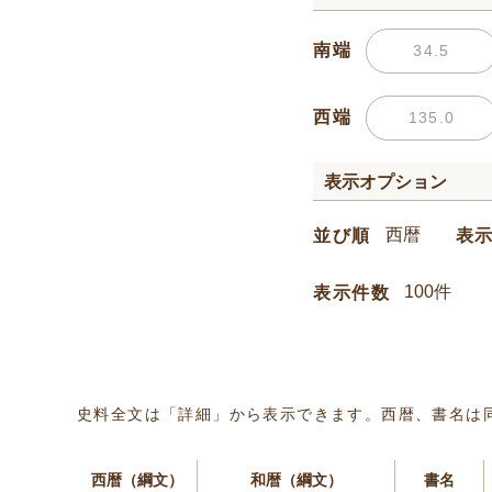
南端
西端
表示オプション
並び順
表
表示件数
史料全文は「詳細」から表示できます。西暦、書名は
西暦（綱文）
和暦（綱文）
書名