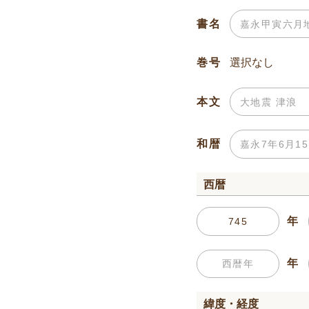
書名
巻号
本文
和暦
西暦
年
年
緯度・経度