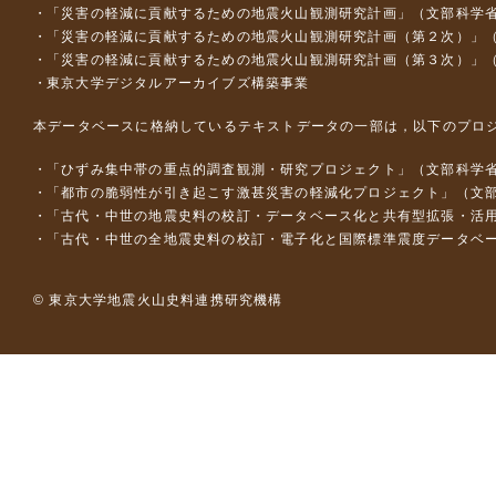
「災害の軽減に貢献するための地震火山観測研究計画」（文部科学
「災害の軽減に貢献するための地震火山観測研究計画（第２次）」
「災害の軽減に貢献するための地震火山観測研究計画（第３次）」
東京大学デジタルアーカイブズ構築事業
本データベースに格納しているテキストデータの一部は，以下のプロ
「ひずみ集中帯の重点的調査観測・研究プロジェクト」（文部科学省
「都市の脆弱性が引き起こす激甚災害の軽減化プロジェクト」（文部
「古代・中世の地震史料の校訂・データベース化と共有型拡張・活用シス
「古代・中世の全地震史料の校訂・電子化と国際標準震度データベース構
© 東京大学地震火山史料連携研究機構