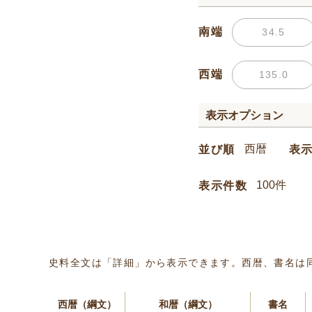
南端
西端
表示オプション
並び順
表
表示件数
史料全文は「詳細」から表示できます。西暦、書名は
西暦（綱文）
和暦（綱文）
書名