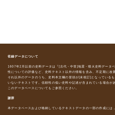
収録データについて
1607年2月以前の史料データは『
[古代・中世]地震・噴火史料データ
性についての評価など、史料テキスト以外の情報を含み、不定期に改
それ以外のデータのうち、史料本文欄の冒頭が[未校訂]となっている
いないテキストです。信頼性の低い史料や記述が含まれている場合が
このデータベースについて
もご参照ください。
謝辞
本データベースおよび格納しているテキストデータの一部の作成には