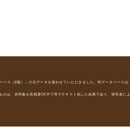
タベース（β版）』
の元データを使わせていただきました。同データベースは
るものは、史料集を高精度OCRで等でテキスト化した結果であり、研究者に
は，以下のプロジェクトの支援を受けました。