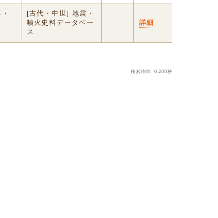
草・
[古代・中世] 地震・
噴火史料データベー
詳細
ス
検索時間: 0.200秒