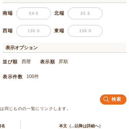
南端
北端
西端
東端
表示オプション
並び順
表示順
表示件数
検索
名は同じものの一覧にリンクします。
書名
本文（...以降は詳細へ）