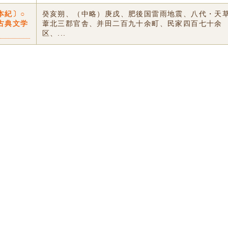
本紀〕○
癸亥朔、（中略）庚戌、肥後国雷雨地震、八代・天
古典文学
葦北三郡官舎、并田二百九十余町、民家四百七十余
区、...