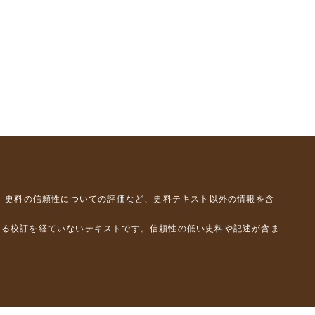
、史料の信頼性についての評価など、史料テキスト以外の情報を含
よる校訂を経ていないテキストです。信頼性の低い史料や記述が含ま