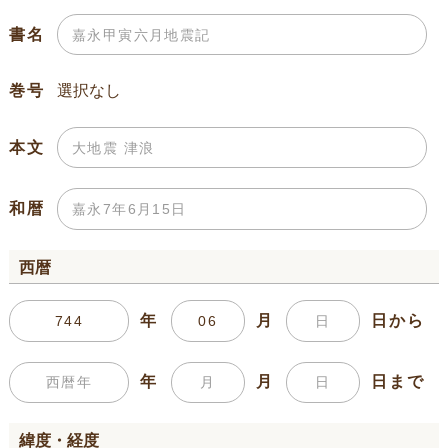
書名
巻号
本文
和暦
西暦
年
月
日から
年
月
日まで
緯度・経度