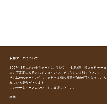
収録データについて
1607年2月以前の史料データは『
[古代・中世]地震・噴火史料デー
み、不定期に改善されていますので、
そちら
もご参照ください。
それ以外のデータのうち、史料本文欄の冒頭が[未校訂]となってい
れている場合があります。
このデータベースについて
もご参照ください。
謝辞
本データベースおよび格納しているテキストデータの一部の作成に