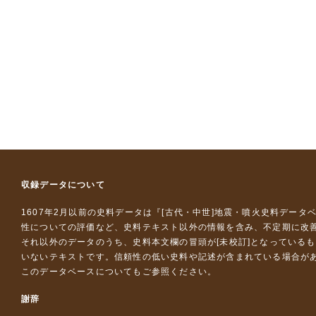
収録データについて
1607年2月以前の史料データは『
[古代・中世]地震・噴火史料データ
性についての評価など、史料テキスト以外の情報を含み、不定期に改
それ以外のデータのうち、史料本文欄の冒頭が[未校訂]となっている
いないテキストです。信頼性の低い史料や記述が含まれている場合が
このデータベースについて
もご参照ください。
謝辞