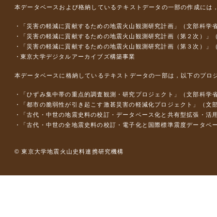
本データベースおよび格納しているテキストデータの一部の作成には
「災害の軽減に貢献するための地震火山観測研究計画」（文部科学
「災害の軽減に貢献するための地震火山観測研究計画（第２次）」
「災害の軽減に貢献するための地震火山観測研究計画（第３次）」
東京大学デジタルアーカイブズ構築事業
本データベースに格納しているテキストデータの一部は，以下のプロ
「ひずみ集中帯の重点的調査観測・研究プロジェクト」（文部科学省
「都市の脆弱性が引き起こす激甚災害の軽減化プロジェクト」（文部
「古代・中世の地震史料の校訂・データベース化と共有型拡張・活用シス
「古代・中世の全地震史料の校訂・電子化と国際標準震度データベース構
© 東京大学地震火山史料連携研究機構