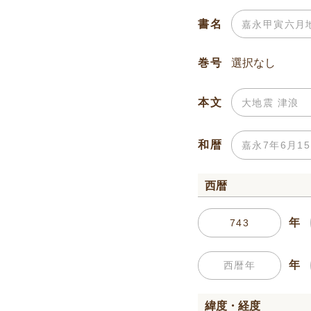
書名
巻号
本文
和暦
西暦
年
年
緯度・経度