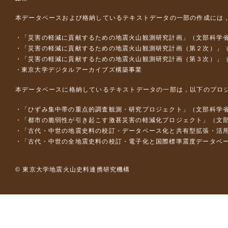
本データベースおよび格納しているテキストデータの一部の作成には
「災害の軽減に貢献するための地震火山観測研究計画」（文部科学
「災害の軽減に貢献するための地震火山観測研究計画（第２次）」
「災害の軽減に貢献するための地震火山観測研究計画（第３次）」
東京大学デジタルアーカイブズ構築事業
本データベースに格納しているテキストデータの一部は，以下のプロ
「ひずみ集中帯の重点的調査観測・研究プロジェクト」（文部科学省
「都市の脆弱性が引き起こす激甚災害の軽減化プロジェクト」（文部
「古代・中世の地震史料の校訂・データベース化と共有型拡張・活用シス
「古代・中世の全地震史料の校訂・電子化と国際標準震度データベース構
© 東京大学地震火山史料連携研究機構