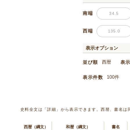
南端
西端
表示オプション
並び順
表
表示件数
史料全文は「詳細」から表示できます。西暦、書名は
西暦（綱文）
和暦（綱文）
書名