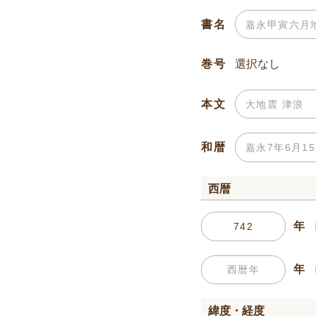
書名
巻号
本文
和暦
西暦
年
年
緯度・経度