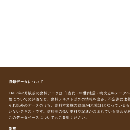
収録データについて
1607年2月以前の史料データは『
[古代・中世]地震・噴火史料データ
性についての評価など、史料テキスト以外の情報を含み、不定期に改
それ以外のデータのうち、史料本文欄の冒頭が[未校訂]となっている
いないテキストです。信頼性の低い史料や記述が含まれている場合が
このデータベースについて
もご参照ください。
謝辞