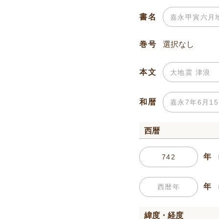
書名
巻号
本文
和暦
西暦
年
年
緯度・経度