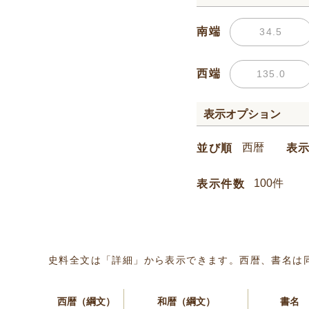
南端
西端
表示オプション
並び順
表
表示件数
史料全文は「詳細」から表示できます。西暦、書名は
西暦（綱文）
和暦（綱文）
書名