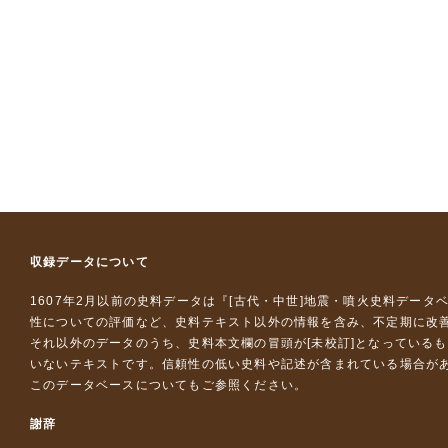
収録データについて
1607年2月以前の史料データは『
[古代・中世]地震・噴火史料データ
性についての評価など、史料テキスト以外の情報を含み、不定期に改
それ以外のデータのうち、史料本文欄の冒頭が[未校訂]となっている
いないテキストです。信頼性の低い史料や記述が含まれている場合が
このデータベースについて
もご参照ください。
謝辞