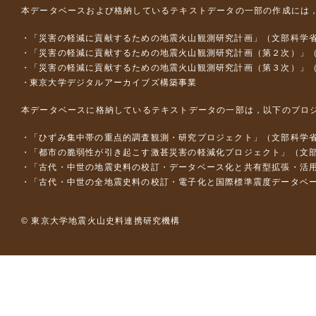
本データベースおよび格納しているテキストデータの一部の作成には
「災害の軽減に貢献するための地震火山観測研究計画」（文部科学
「災害の軽減に貢献するための地震火山観測研究計画（第２次）」
「災害の軽減に貢献するための地震火山観測研究計画（第３次）」
東京大学デジタルアーカイブズ構築事業
本データベースに格納しているテキストデータの一部は，以下のプロ
「ひずみ集中帯の重点的調査観測・研究プロジェクト」（文部科学省
「都市の脆弱性が引き起こす激甚災害の軽減化プロジェクト」（文部
「古代・中世の地震史料の校訂・データベース化と共有型拡張・活用シス
「古代・中世の全地震史料の校訂・電子化と国際標準震度データベース構
© 東京大学地震火山史料連携研究機構