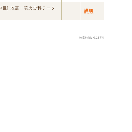
中世] 地震・噴火史料データ
詳細
検索時間: 0.187秒