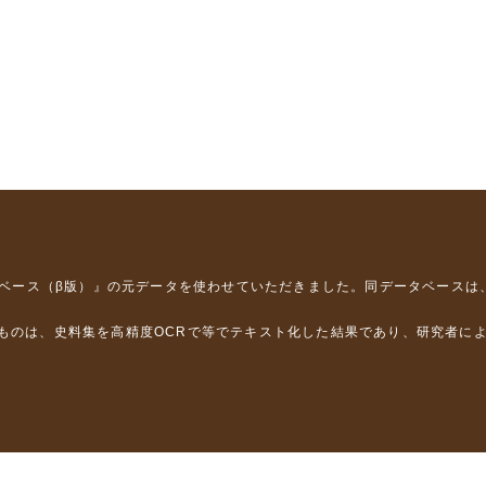
タベース（β版）』
の元データを使わせていただきました。同データベースは
るものは、史料集を高精度OCRで等でテキスト化した結果であり、研究者に
は，以下のプロジェクトの支援を受けました。