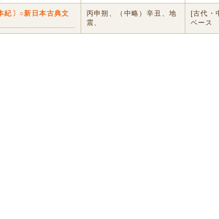
本紀〕○新日本古典文
丙申朔、（中略）辛丑、地
[古代・
震、
ベース