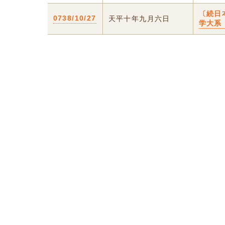
〔続日
0738/10/27
天平十年九月六日
学大系