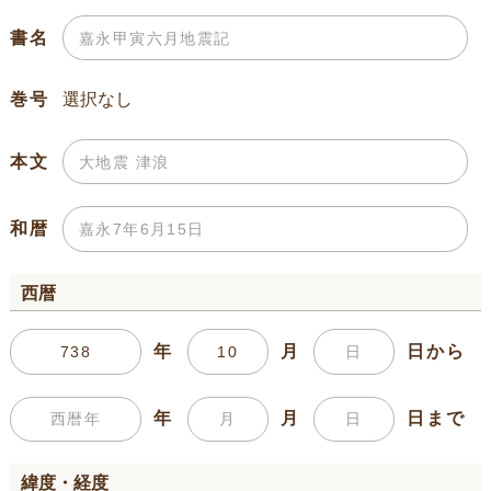
書名
巻号
本文
和暦
西暦
年
月
日から
年
月
日まで
緯度・経度