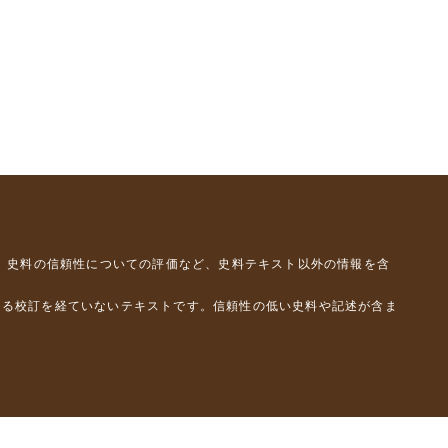
、史料の信頼性についての評価など、史料テキスト以外の情報を含
よる校訂を経ていないテキストです。信頼性の低い史料や記述が含ま