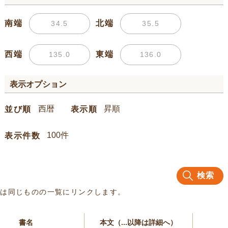
南端
北端
西端
東端
表示オプション
並び順
表示順
表示件数
検索
名は同じものの一覧にリンクします。
書名
本文（...以降は詳細へ）