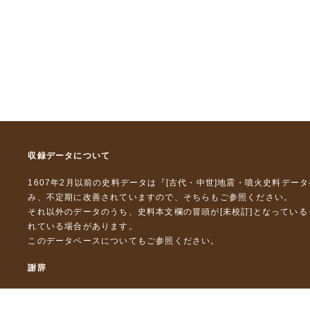
収録データについて
1607年2月以前の史料データは『
[古代・中世]地震・噴火史料デー
み、不定期に改善されていますので、
そちら
もご参照ください。
それ以外のデータのうち、史料本文欄の冒頭が[未校訂]となってい
れている場合があります。
このデータベースについて
もご参照ください。
謝辞
本データベースおよび格納しているテキストデータの一部の作成に