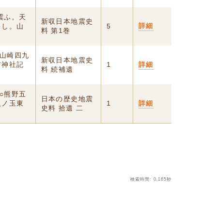
震ふ。天
新収日本地震史
詳細
多し。山
5
料 第1巻
字山崎四九
新収日本地震史
吉神社記
1
詳細
料 続補遺
○熊野五
日本の歴史地震
火ノ玉東
1
詳細
史料 拾遺 二
検索時間: 0.165秒