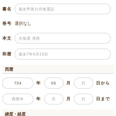
書名
巻号
本文
和暦
西暦
年
月
日から
年
月
日まで
緯度・経度