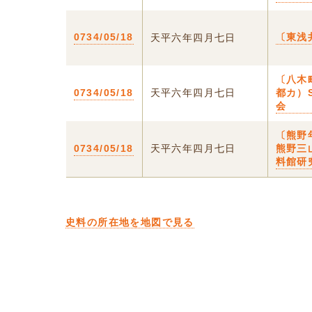
0734/05/18
〔東浅
天平六年四月七日
〔八木
0734/05/18
天平六年四月七日
都カ）
会
〔熊野
0734/05/18
天平六年四月七日
熊野三
料館研
史料の所在地を地図で見る