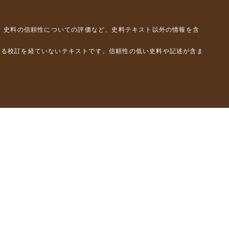
、史料の信頼性についての評価など、史料テキスト以外の情報を含
よる校訂を経ていないテキストです。信頼性の低い史料や記述が含ま
彦）