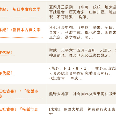
夏四月壬辰朔、（中略）戊戌、地大
本紀〕○新日本古典文学
百姓廬舎、圧死者多、山崩川壅、地
裂、不可勝数、 癸卯、...
秋七月庚申朔、（中略）辛未、詔曰
本紀〕○新日本古典文学
育黎元、稍歴年歳、風化尚壅、囹圄
旦忘寐、憂労在茲、頃...
聖武 天平六年五月○四月、ノ誤カ、
年代記〕
神倉崩れ、峰より火の玉海に飛ぶ、
○熊野、Ｈ１・９・１、、熊野三山協
年代記〕
くまの総合資料館研究委員会発行、 
代記古写） 甲戌...
三社古書〕 / 『松阪市
熊野大地震 神倉崩れ火玉東海に飛
巻
三社古書〕「松阪市史
[未校訂]熊野大地震 神倉崩れ火玉
す