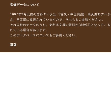
収録データについて
1607年2月以前の史料データは『
[古代・中世]地震・噴火史料デー
み、不定期に改善されていますので、
そちら
もご参照ください。
それ以外のデータのうち、史料本文欄の冒頭が[未校訂]となってい
れている場合があります。
このデータベースについて
もご参照ください。
謝辞
本データベースおよび格納しているテキストデータの一部の作成に
「災害の軽減に貢献するための地震火山観測研究計画」（文部科
「災害の軽減に貢献するための地震火山観測研究計画（第２次）
「災害の軽減に貢献するための地震火山観測研究計画（第３次）
東京大学デジタルアーカイブズ構築事業
本データベースに格納しているテキストデータの一部は，以下のプ
「ひずみ集中帯の重点的調査観測・研究プロジェクト」（文部科学
「都市の脆弱性が引き起こす激甚災害の軽減化プロジェクト」（文
「古代・中世の地震史料の校訂・データベース化と共有型拡張・活用シ