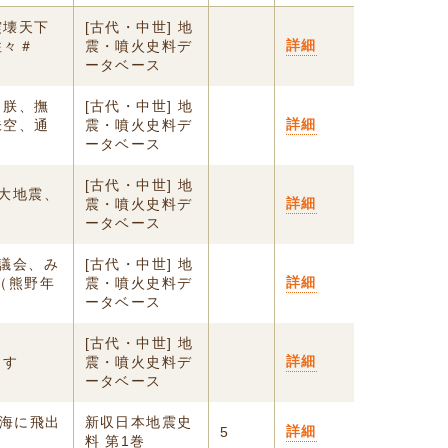
震壊天下
[古代・中世] 地
詳細
往々＃
震・噴火史料デ
ータベース
、朕、撫
[古代・中世] 地
詳細
未空、通
震・噴火史料デ
ータベース
[古代・中世] 地
大地震、
詳細
震・噴火史料デ
ータベース
議会、み
[古代・中世] 地
詳細
（熊野年
震・噴火史料デ
ータベース
[古代・中世] 地
詳細
出す
震・噴火史料デ
ータベース
東海に飛出
新収日本地震史
詳細
5
料 第1巻