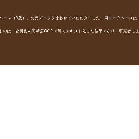
タベース（β版）』
の元データを使わせていただきました。同データベースは
るものは、史料集を高精度OCRで等でテキスト化した結果であり、研究者に
は，以下のプロジェクトの支援を受けました。
学省）
」（文部科学省）
」（文部科学省）
ロジェクトの成果を利用しました。
省委託研究事業、研究代表者 佐竹健治）
部科学省委託研究事業、研究代表者 佐竹健治）
ステムの開発 」（科研費基盤研究(B)18310124、研究代表者 石橋克