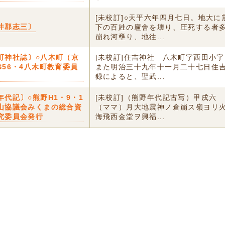
[未校訂]○天平六年四月七日。地大に
井郡志三〕
下の百姓の廬舎を壊り、圧死する者
崩れ河壅り、地往...
町神社誌〕○八木町（京
[未校訂]住吉神社 八木町字西田小
S56・4八木町教育委員
また明治三十九年十一月二十七日住
録によると、聖武...
年代記〕○熊野H1・9・1
[未校訂]（熊野年代記古写）甲戌六 
山協議会みくまの総合資
（ママ）月大地震神ノ倉崩ス嶺ヨリ
究委員会発行
海飛西金堂ヲ興福...