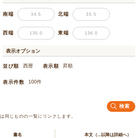
南端
北端
西端
東端
表示オプション
並び順
表示順
表示件数
検索
名は同じものの一覧にリンクします。
書名
本文（...以降は詳細へ）