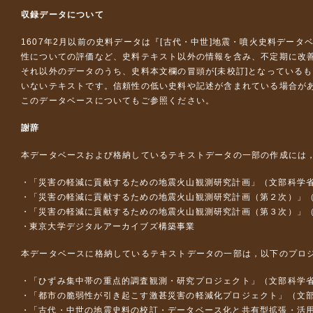
収録データについて
1607年2月以前の史料データは『
[古代・中世]地震・噴火史料データ
性についての評価など、史料テキスト以外の情報を含み、不定期に改
それ以外のデータのうち、史料本文欄の冒頭が[未校訂]となっている
いないテキストです。信頼性の低い史料や記述が含まれている場合が
このデータベースについて
もご参照ください。
謝辞
本データベースおよび格納しているテキストデータの一部の作成には
「災害の軽減に貢献するための地震火山観測研究計画」（文部科学
「災害の軽減に貢献するための地震火山観測研究計画（第２次）」
「災害の軽減に貢献するための地震火山観測研究計画（第３次）」
東京大学デジタルアーカイブズ構築事業
本データベースに格納しているテキストデータの一部は，以下のプロ
「ひずみ集中帯の重点的調査観測・研究プロジェクト」（文部科学省
「都市の脆弱性が引き起こす激甚災害の軽減化プロジェクト」（文部
「古代・中世の地震史料の校訂・データベース化と共有型拡張・活用シス