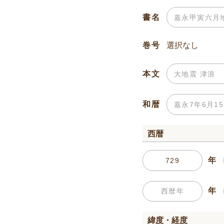
書名
巻号
本文
和暦
西暦
年
年
緯度・経度